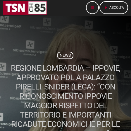
menu
play_arrow
ASCOLTA
NEWS
REGIONE LOMBARDIA – IPPOVIE,
APPROVATO PDL A PALAZZO
PIRELLI. SNIDER (LEGA): “CON
RICONOSCIMENTO IPPOVIE
MAGGIOR RISPETTO DEL
TERRITORIO E IMPORTANTI
RICADUTE ECONOMICHE PER LE