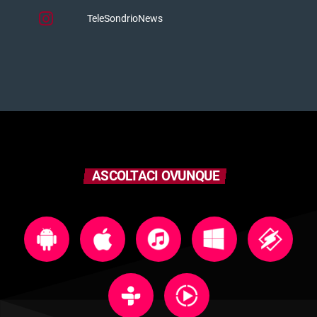
TeleSondrioNews
ASCOLTACI OVUNQUE