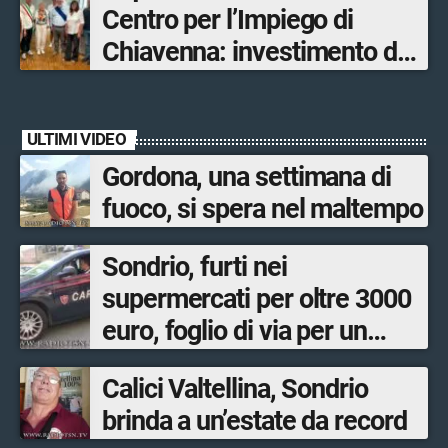
Centro per l’Impiego di
ultimato entro il 2026»
Chiavenna: investimento da
quasi 250mila euro
ULTIMI VIDEO
Gordona, una settimana di
fuoco, si spera nel maltempo
Sondrio, furti nei
supermercati per oltre 3000
euro, foglio di via per un
ventinovenne
Calici Valtellina, Sondrio
brinda a un’estate da record