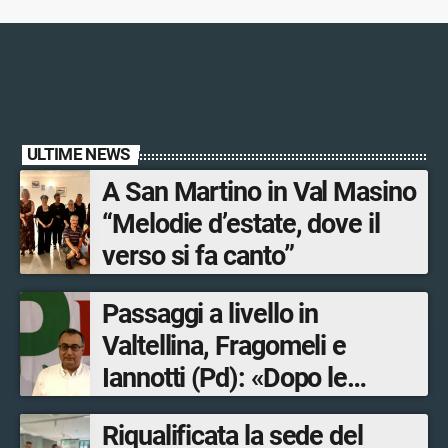
ULTIME NEWS
A San Martino in Val Masino
“Melodie d’estate, dove il
verso si fa canto”
Passaggi a livello in
Valtellina, Fragomeli e
Iannotti (Pd): «Dopo le
Olimpiadi solo un terzo delle
Riqualificata la sede del
opere sostitutive sarà