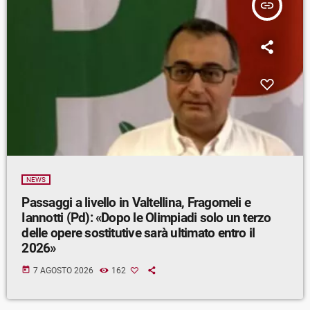
insert_link
NEWS
Passaggi a livello in Valtellina, Fragomeli e
Iannotti (Pd): «Dopo le Olimpiadi solo un terzo
delle opere sostitutive sarà ultimato entro il
2026»
today
7 AGOSTO 2026
162