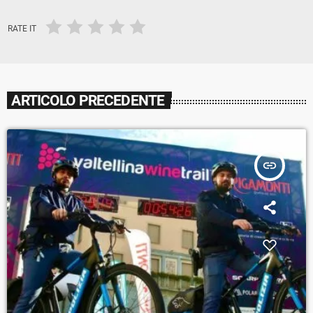
RATE IT
ARTICOLO PRECEDENTE
insert_link