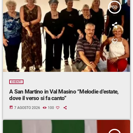
insert_link
EVENTI
A San Martino in Val Masino “Melodie d’estate,
dove il verso si fa canto”
today
7 AGOSTO 2026
100