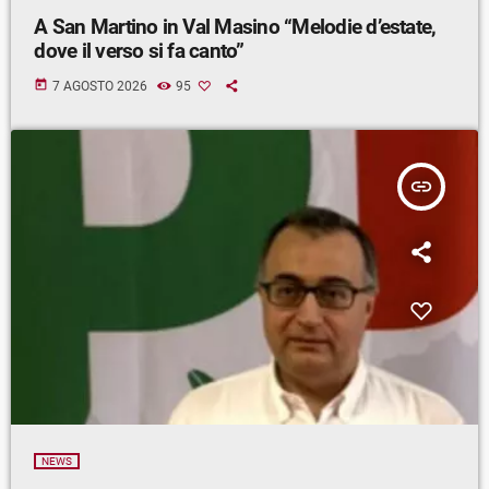
A San Martino in Val Masino “Melodie d’estate,
dove il verso si fa canto”
today
7 AGOSTO 2026
95
insert_link
NEWS