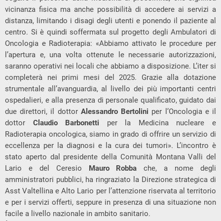
vicinanza fisica ma anche possibilità di accedere ai servizi a
distanza, limitando i disagi degli utenti e ponendo il paziente al
centro. Si è quindi soffermata sul progetto degli Ambulatori di
Oncologia e Radioterapia: «Abbiamo attivato le procedure per
l’apertura e, una volta ottenute le necessarie autorizzazioni,
saranno operativi nei locali che abbiamo a disposizione. L’iter si
completerà nei primi mesi del 2025. Grazie alla dotazione
strumentale all’avanguardia, al livello dei più importanti centri
ospedalieri, e alla presenza di personale qualificato, guidato dai
due direttori, il dottor
Alessandro Bertolini
per l’Oncologia e il
dottor
Claudio Barbonetti
per la Medicina nucleare e
Radioterapia oncologica, siamo in grado di offrire un servizio di
eccellenza per la diagnosi e la cura dei tumori». L’incontro è
stato aperto dal presidente della Comunità Montana Valli del
Lario e del Ceresio
Mauro Robba
che, a nome degli
amministratori pubblici, ha ringraziato la Direzione strategica di
Asst Valtellina e Alto Lario per l’attenzione riservata al territorio
e per i servizi offerti, seppure in presenza di una situazione non
facile a livello nazionale in ambito sanitario.