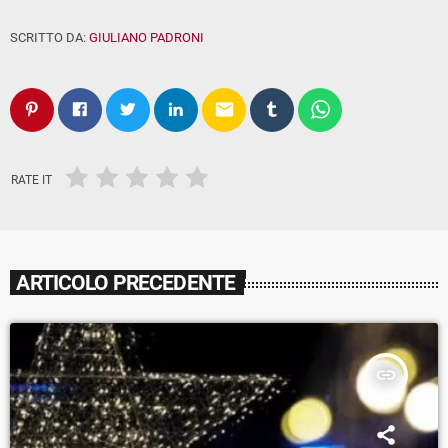
SCRITTO DA:
GIULIANO PADRONI
email
RATE IT
ARTICOLO PRECEDENTE
insert_link