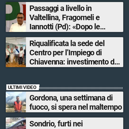
Passaggi a livello in
Valtellina, Fragomeli e
Iannotti (Pd): «Dopo le
Olimpiadi solo un terzo delle
Riqualificata la sede del
opere sostitutive sarà
Centro per l’Impiego di
ultimato entro il 2026»
Chiavenna: investimento da
quasi 250mila euro
ULTIMI VIDEO
Gordona, una settimana di
fuoco, si spera nel maltempo
Sondrio, furti nei