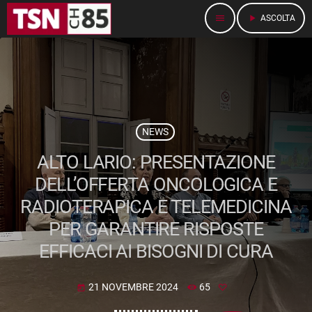
menu
play_arrow
ASCOLTA
NEWS
ALTO LARIO: PRESENTAZIONE
DELL’OFFERTA ONCOLOGICA E
RADIOTERAPICA E TELEMEDICINA
PER GARANTIRE RISPOSTE
EFFICACI AI BISOGNI DI CURA
21 NOVEMBRE 2024
65
today