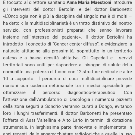
È toccato al direttore sanitario
Anna Maria Maestroni
introdurre
gli interventi del dottor Bertolini e del dottor Barbonetti:
«L’Oncologia non è più la disciplina del singolo ma è di molti –
ha detto -: la multidisciplinarietà è un tratto distintivo del nostro
servizio, con professionisti preparati che sanno lavorare
insieme nell’interesse del paziente». Il dottor Bertolini ha
introdotto il concetto di “Cancer center diffuso”, a evidenziare la
naturale attitudine alla prossimità, soprattutto in un territorio
esteso e a bassa densità abitativa. Gli Ospedali e i servizi
territoriali sono uniti per rispondere al bisogno di salute della
comunità: una potenza di fuoco con 12 strutture dedicate e altre
10 a supporto. Il percorso di cura multidisciplinare prevede
riunioni con cadenza settimanale tra i medici specialisti per
ottimizzare il percorso diagnostico-terapeutico. Con
l’attivazione dell’Ambulatorio di Oncologia i numerosi pazienti
della zona seguiti a Sondrio verranno curati a Dongo, evitando
loro i lunghi trasferimenti. Il dottor Barbonetti ha presentato
l’offerta di Asst Valtellina e Alto Lario in termini di dotazione
strumentale, in larghissima parte rinnovata e implementata in
anni recenti, dalle apparecchiature radiologiche a quelle in uso