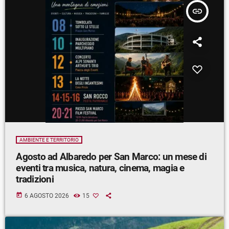
insert_link
AMBIENTE E TERRITORIO
Agosto ad Albaredo per San Marco: un mese di
eventi tra musica, natura, cinema, magia e
tradizioni
today
6 AGOSTO 2026
15