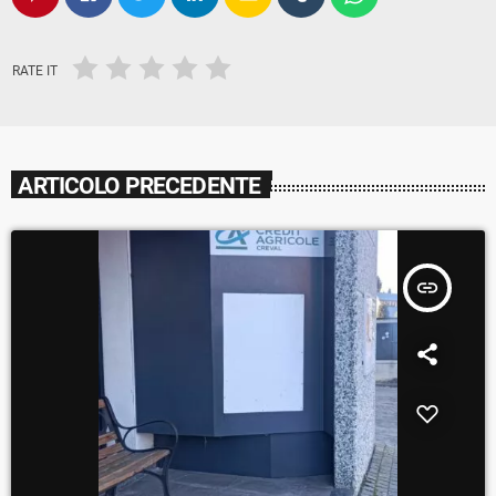
RATE IT
ARTICOLO PRECEDENTE
insert_link