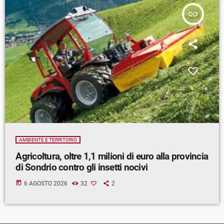
insert_link
AMBIENTE E TERRITORIO
Agricoltura, oltre 1,1 milioni di euro alla provincia
di Sondrio contro gli insetti nocivi
today
6 AGOSTO 2026
32
2