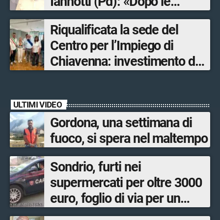
Iannotti (Pd): «Dopo le
Olimpiadi solo un terzo delle
Riqualificata la sede del
opere sostitutive sarà
Centro per l’Impiego di
ultimato entro il 2026»
Chiavenna: investimento da
quasi 250mila euro
ULTIMI VIDEO
Gordona, una settimana di
fuoco, si spera nel maltempo
Sondrio, furti nei
supermercati per oltre 3000
euro, foglio di via per un
ventinovenne