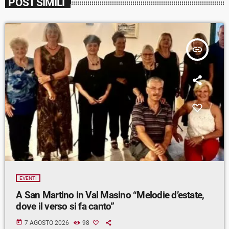
POST SIMILI
insert_link
EVENTI
A San Martino in Val Masino “Melodie d’estate,
dove il verso si fa canto”
today
7 AGOSTO 2026
98