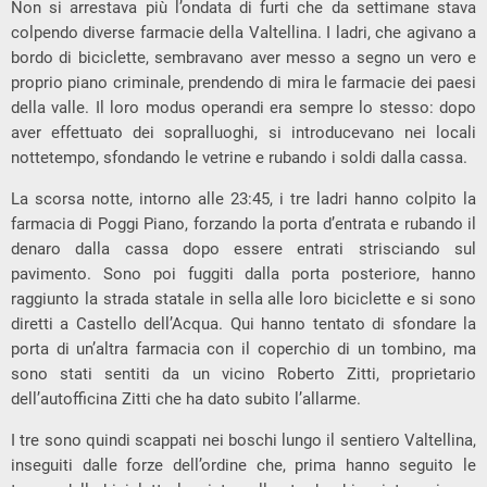
Non si arrestava più l’ondata di furti che da settimane stava
colpendo diverse farmacie della Valtellina. I ladri, che agivano a
bordo di biciclette, sembravano aver messo a segno un vero e
proprio piano criminale, prendendo di mira le farmacie dei paesi
della valle. Il loro modus operandi era sempre lo stesso: dopo
aver effettuato dei sopralluoghi, si introducevano nei locali
nottetempo, sfondando le vetrine e rubando i soldi dalla cassa.
La scorsa notte, intorno alle 23:45, i tre ladri hanno colpito la
farmacia di Poggi Piano, forzando la porta d’entrata e rubando il
denaro dalla cassa dopo essere entrati strisciando sul
pavimento. Sono poi fuggiti dalla porta posteriore, hanno
raggiunto la strada statale in sella alle loro biciclette e si sono
diretti a Castello dell’Acqua. Qui hanno tentato di sfondare la
porta di un’altra farmacia con il coperchio di un tombino, ma
sono stati sentiti da un vicino Roberto Zitti, proprietario
dell’autofficina Zitti che ha dato subito l’allarme.
I tre sono quindi scappati nei boschi lungo il sentiero Valtellina,
inseguiti dalle forze dell’ordine che, prima hanno seguito le