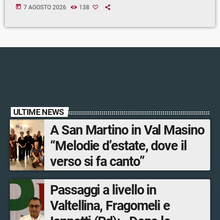
today
7 AGOSTO 2026
138
ULTIME NEWS
A San Martino in Val Masino
“Melodie d’estate, dove il
verso si fa canto”
Passaggi a livello in
Valtellina, Fragomeli e