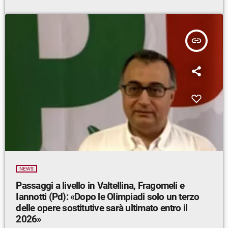
insert_link
NEWS
Passaggi a livello in Valtellina, Fragomeli e
Iannotti (Pd): «Dopo le Olimpiadi solo un terzo
delle opere sostitutive sarà ultimato entro il
2026»