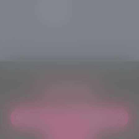
Tele Sondrio News
TeleSondrioNews
ASCOLTACI OVUNQUE