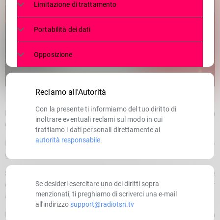
Limitazione di trattamento
Portabilità dei dati
Opposizione
Reclamo all'Autorità
Con la presente ti informiamo del tuo diritto di
Poco prima di mezzogiorno in Valdidentro, nella località di San
inoltrare eventuali reclami sul modo in cui
Carlo, un ragazzino di 12 anni è stato investito da un veicolo.
trattiamo i dati personali direttamente ai
autorità responsabile
.
Immediatamente sono stati allertati i sanitari del 118, che sono
giunti sul posto con due mezzi di soccorso.
Sul luogo dell’incidente sono intervenute anche le forze
Se desideri esercitare uno dei diritti sopra
dell’ordine, che stanno indagando ed effettuando i rilievi per
menzionati, ti preghiamo di scriverci una e-mail
accertare la dinamica dell’incidente.
all'indirizzo
support@radiotsn.tv
Il ragazzino non è in pericolo di vita ed è stato trasportato in