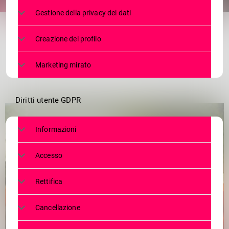
share
email
Gestione della privacy dei dati
Creazione del profilo
Marketing mirato
Diritti utente GDPR
Informazioni
Accesso
Rettifica
Cancellazione