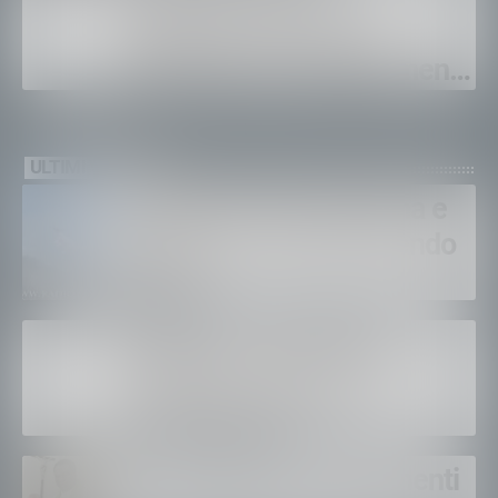
Chiavenna: già venduti
duemila pass. Appuntamento
il 5-6 e il 12-13 settembre.
ULTIMI VIDEO
Bruciano ancora Gordona e
Samolaco: “Stiamo facendo
di tutto”
Bertolaso. “Soccorso in
montagna, orgoglioso di
come si lavora”
Un solo altare, tre continenti