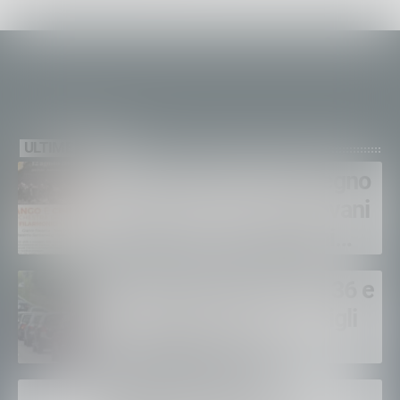
ULTIME NEWS
Pensieri Sonori, un impegno
concreto tra musica, giovani
e scuola: ecco i prossimi
appuntamenti in Valtellina
Al via l’esodo estivo: SS 36 e
38 a rischio code: i consigli
per viaggiare sicuri
Sagra dei Crotti di