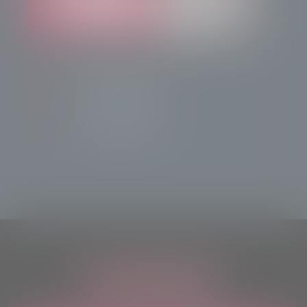
info@radiotsn.tv
Tele Sondrio News
TeleSondrioNews
ASCOLTACI OVUNQUE