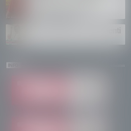
montagna, orgoglioso di
come si lavora”
Un solo altare, tre continenti
INFO