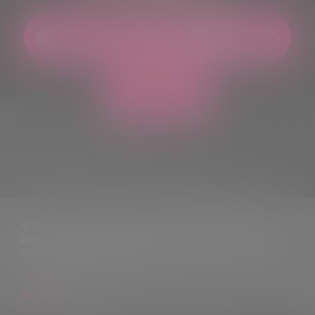
© 2021 TUTTI I DIRITTI RISERVATI. VIETATA LA RIPRODUZIONE,
ANCHE PARZIALE, DEI TESTI DELLE NOTIZIE PUBBLICATE SUL
SITO, SENZA CITARNE LA FONTE