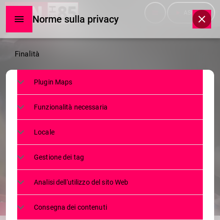
menu
play_arrow
ASCOLTA
Norme sulla privacy
Norme
Finalità
sulla
Plugin Maps
privacy
NEWS
Funzionalità necessaria
VINO CON ETICHETTE
ALLARMISTICHE, DANNO ANCHE
Locale
PER IL MADE IN SONDRIO
Gestione dei tag
11 FEBBRAIO 2025
218
1
today
Analisi dell'utilizzo del sito Web
Consegna dei contenuti
share
email