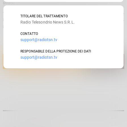
strada della qualità e del consumo consapevole.
“Assurdo – conclude Coldiretti Sondrio – che la Commissione
TITOLARE DEL TRATTAMENTO
Ue penalizzi un prodotto che la stessa Unione protegge in tutto
Radio Telesondrio News S.R.L.
il mondo per la qualità”.
CONTATTO
support@radiotsn.tv
RESPONSABILE DELLA PROTEZIONE DEI DATI
support@radiotsn.tv