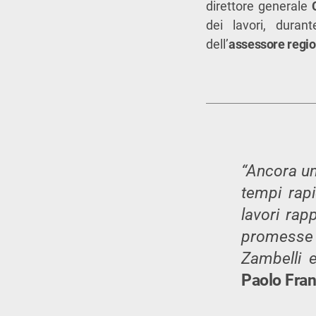
direttore generale
dei lavori, duran
dell’
assessore regio
“Ancora un
tempi rapi
lavori rap
promesse f
Zambelli 
Paolo Fra