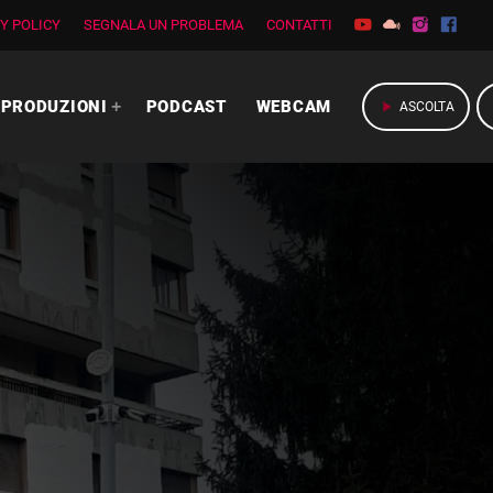
Y POLICY
SEGNALA UN PROBLEMA
CONTATTI
PRODUZIONI
PODCAST
WEBCAM
play_arrow
ASCOLTA