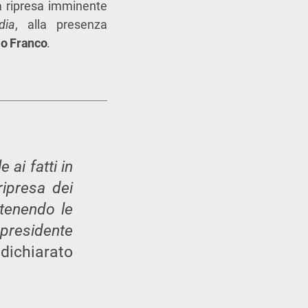
la ripresa imminente
dia
, alla presenza
lo Franco
.
ai fatti in
ripresa dei
ntenendo le
 presidente
 dichiarato