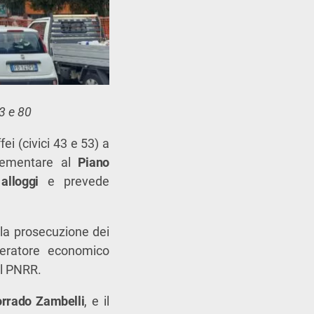
53 e 80
fei (civici 43 e 53) a
plementare al
Piano
alloggi
e prevede
 la prosecuzione dei
peratore economico
al PNRR.
rrado Zambelli
, e il