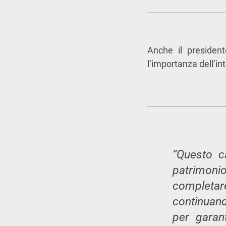
Anche il presiden
l’importanza dell’in
“Questo ca
patrimonio
completare
continuan
per garant