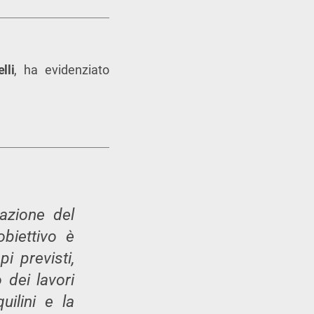
lli
, ha evidenziato
cazione del
obiettivo è
i previsti,
dei lavori
uilini e la