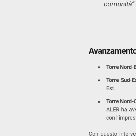
comunità”
.
Avanzamento 
Torre Nord-Es
Torre Sud-Es
Est.
Torre Nord-O
ALER ha avv
con l’impres
Con questo interv