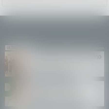
ULTIME NEWS
A San Martino in Val Masino
“Melodie d’estate, dove il
verso si fa canto”
Passaggi a livello in
Valtellina, Fragomeli e
Iannotti (Pd): «Dopo le