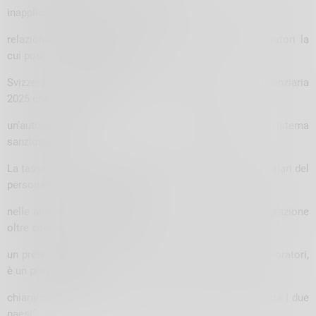
inapplicata per tutto lo scorso anno in
relazione all’indisponibilità dei dati imponibili per lavoratori la
cui posizione contributiva è in
Svizzera, è stata ulteriormente peggiorata con la finanziaria
2025 che ha introdotto
un’autocertificazione di fatto e raddoppiato il sistema
sanzionatorio.
La tassa, il cui obiettivo sarebbe quello di aumentare i salari del
personale sanitario che lavora
nelle aree di confine come forma di deterrenza alla migrazione
oltre confine, oltre a costituire
un pretestuoso contrasto d’interesse tra categorie di lavoratori,
è un provvedimento
chiaramente inefficace in relazione ai rapporti salariali tra i due
paesi”.