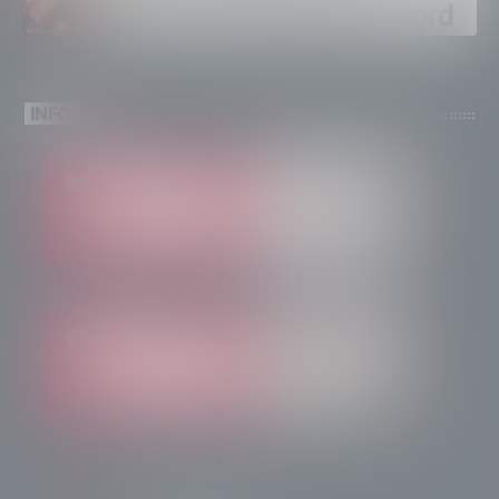
brinda a un’estate da record
INFO
info@radiotsn.tv