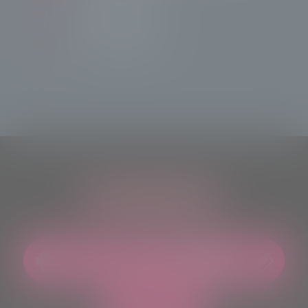
Tele Sondrio News
TeleSondrioNews
ASCOLTACI OVUNQUE