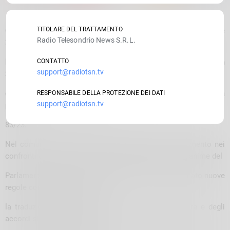
TITOLARE DEL TRATTAMENTO
Oggi alle 10.00 presso il Cinema teatro nuovo di Viale dei mille
Radio Telesondrio News S.R.L.
39 a Varese,
l’assemblea pubblica internazionale dei frontalieri italiani in
CONTATTO
support@radiotsn.tv
Svizzera di tutti i territori
confinanti contro la nuova tassa sulla salute ed a favore della
RESPONSABILE DELLA PROTEZIONE DEI DATI
support@radiotsn.tv
piena applicazione della legge
83/23.
Nel comunicato diffuso si legge: “Prosegue l’accanimento nei
confronti del lavoro frontaliero malgrado l’accordo unanime del
Parlamento italiano avesse, dopo molti anni, determinato nuove
regole condivise nel 2023 con
la traduzione del trattato internazionale Italia-Svizzera e degli
accordi sindacali nella legge