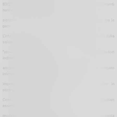
83/23, all’indomani del quale una sequenza di provvedimenti
hanno concorso a smontare un
sistema di regole con grande fatica costruito negli anni tra le
parti.
L’introduzione nella finanziaria 2024 della famigerata tassa sulla
salute sui cosiddetti
“vecchi” frontalieri imponibili solo in Svizzera (contributori
indiretti alla fiscalità nazionale
attraverso i ristorni fiscali), viola esplicitamente il trattato
internazionale, introduce la doppia
imposizione malgrado le chiare regole OCSE, si pone in
contrasto con l’art. 32 della
Costituzione rispetto all’universalità dei trattamenti sanitari
essenziali. La norma, le cui
modalità applicative competono alle Regioni, rimasta