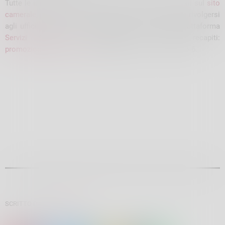
Tutte le informazioni relative al bando sono disponibili sul
sito
camerale
, per qualsiasi ulteriore necessità è possibile rivolgersi
agli uffici prenotando un appuntamento tramite la piattaforma
Servizi Online
o contattando i seguenti recapiti:
promozione@so.camcom.it
, tel. 0342 527111 – interno 6.
SCRITTO DA:
ELENA BOTTA