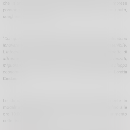
che siano in possesso del rating di legalità. Le imprese
possono presentare una sola domanda di contributo,
scegliendo uno tra i due assi.
“
Con questo bando vogliamo sostenere le imprese che intendono
innovare e rendere la propria attività più efficiente e sostenibile.
L’integrazione tra transizione energetica e digitale permette di
affrontare le sfide del mercato con strumenti avanzati,
migliorando la competitività e contribuendo allo sviluppo
economico del territorio
” – commenta la presidente
Loretta
Credaro
.
Le domande potranno essere trasmesse esclusivamente in
modalità telematica dalle ore 10:00 del 25 marzo 2025 fino alle
ore 10:00 del 10 dicembre 2025, salvo anticipato esaurimento
delle risorse disponibili.