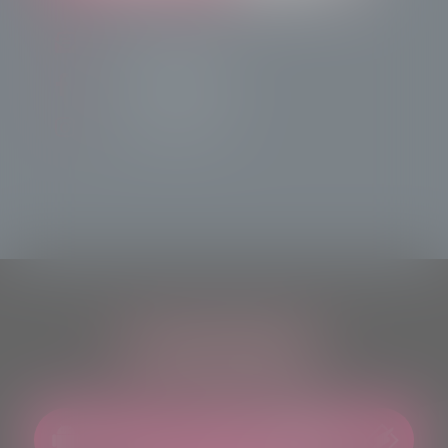
info@radiotsn.tv
Tele Sondrio News
TeleSondrioNews
ASCOLTACI OVUNQUE