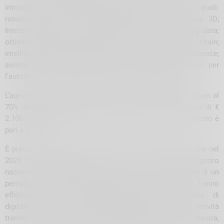
introduzione in azienda di tecnologie digitali 4.0, tra i quali:
robotica; stampa 3D; realtà aumentata e ricostruzioni 3D;
Internet delle cose e delle macchine; cyber security; big data;
ottimizzazione della supply chain e della value chain;
intelligenza artificiale; blockchain; in-store customer experience;
sistemi di e-commerce; soluzioni tecnologiche digitali per
l’automazione del sistema produttivo e di vendita, ecc.
L’agevolazione consiste in un contributo a fondo perduto pari al
70% delle spese ammissibili, con un contributo minimo di €
2.100 e massimo di € 8.400. L’investimento minimo richiesto è
pari a € 3.000.
È prevista inoltre una premialità di € 100 per le imprese che nel
2025 hanno effettuato una nuova iscrizione al Registro
nazionale per l’Alternanza Scuola Lavoro, con attivazione di un
percorso di alternanza, oppure per le aziende che hanno
effettuato nel 2025 un’autovalutazione del livello di
digitalizzazione o internazionalizzazione della propria attività
tramite uno degli strumenti previsti dal bando oppure, ancora,