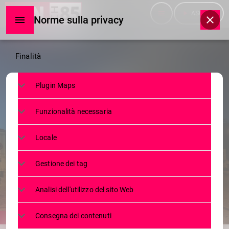
menu
play_arrow
ASCOLTA
Norme sulla privacy
Norme
Finalità
sulla
Plugin Maps
privacy
NEWS
Funzionalità necessaria
TRANSIZIONE ENERGETICA E
DIGITALE: CONTRIBUTI PER LE
Locale
IMPRESE
Gestione dei tag
18 FEBBRAIO 2025
57
today
Analisi dell'utilizzo del sito Web
Consegna dei contenuti
share
email