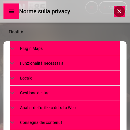
menu
play_arrow
ASCOLTA
Norme sulla privacy
Norme
Finalità
sulla
Plugin Maps
privacy
NEWS
Funzionalità necessaria
PANATHLON SONDRIO: CLAUDIA
GIORDANI RACCONTA
Locale
L’EVOLUZIONE (E LE SFIDE) DELLO
Gestione dei tag
SPORT FEMMINILE
Analisi dell'utilizzo del sito Web
21 FEBBRAIO 2025
87
today
Consegna dei contenuti