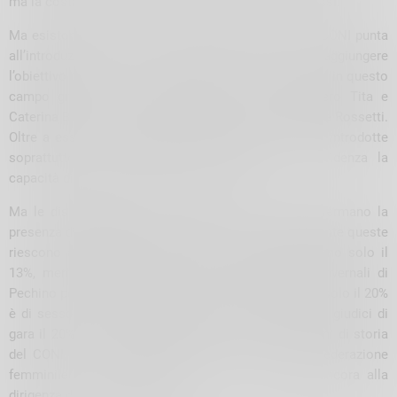
ma la costanza, l’impegno e la passione sono gli stessi.
Ma esistono davvero sport maschili e femminili? “Il CONI punta
all’introduzione di gare a squadre miste per raggiungere
l’obiettivo di equità – ha evidenziato – e l’Italia è forte in questo
campo grazie ai campioni Olimpici di vela Ruggero Tita e
Caterina Banti e di tiro al volo Diana Bacosi e Gabriele Rossetti.
Oltre a essere coinvolgenti -ha proseguito- vengono introdotte
soprattutto a livello giovanile per mettere in evidenza la
capacità di entrambi, sia donne che uomini.
Ma le disuguaglianze non finiscono qui: i dati confermano la
presenza di numerose donne allenatrici, ma difficilmente queste
riescono a raggiungere alti livelli: a Tokio 2020 erano solo il
13%, mentre a Parigi il 25%. Nei Giochi Olimpici invernali di
Pechino persino il 10%. In Italia, a livello dirigenziale, solo il 20%
è di sesso femminile, le allenatrici sono il 20.8%, le giudici di
gara il 20% e le dirigenti federali il 13.7%: “In 100 anni di storia
del CONI, non c’è stata più di una Presidenza di federazione
femminile – ha rimarcato Giordani – e nessuna ancora alla
dirigenza del CONI nazionale.