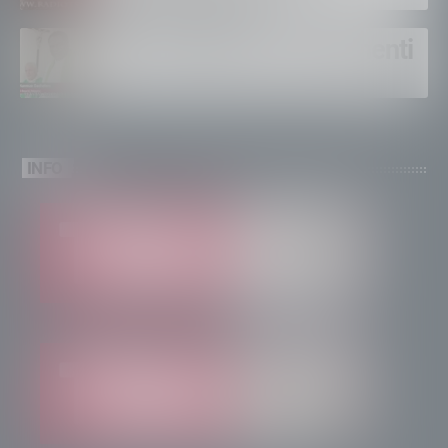
Un solo altare, tre continenti
INFO