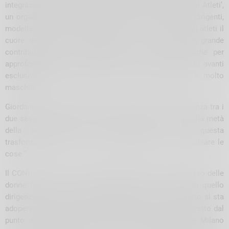
integrazione grazie all’insediamento della ‘Commissione Atleti’,
un organismo fatto dagli atleti stessi che, insieme ai dirigenti,
modella e organizza il mondo sportivo. Sono proprio gli atleti il
cuore dello sport -ha proseguito – e forniscono un grande
contributo per il mondo sportivo, sia per equità che per
approfondimenti sul campo tecnico, da sempre portato avanti
esclusivamente dagli uomini, perché questa realtà è molto
maschile.”
Giordani ha inoltre sottolineato la necessità di un’alleanza tra i
due sessi, “perché è davvero assurdo non consentire alla metà
della popolazione di non partecipare e che questa
trasformazione è l’esempio della volontà di voler cambiare le
cose.”
Il CONI da diversi anni sta cercando di favorire l’ingresso delle
donne non solo in ambito competitivo, ma anche in quello
dirigenziale e tecnico, degli ufficiali di gara e soprattutto si sta
adoperando affinché il racconto dello sport sia più corretto dal
punto di vista della parità: “Di recente la Fondazione Milano