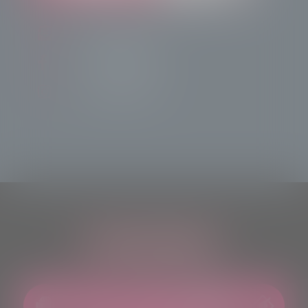
info@radiotsn.tv
Tele Sondrio News
TeleSondrioNews
ASCOLTACI OVUNQUE