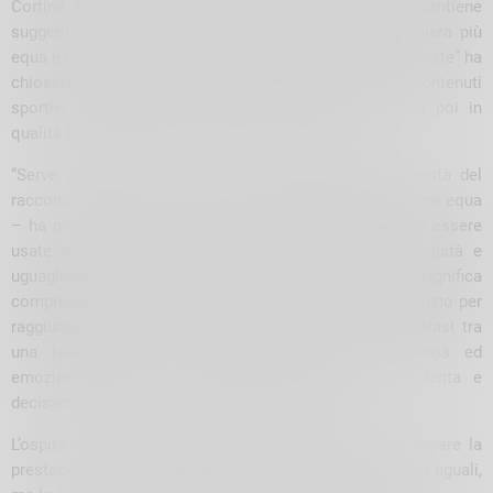
Cortina ha tradotto in italiano un documento che contiene
suggerimenti e spunti per raccontare lo sport in maniera più
equa e corretta, perché non ci sono ancora situazioni giuste” ha
chiosato Giordani. Un esempio? Soltanto il 4% dei contenuti
sportivi è dedicato alle donne, quest’ultime presenti poi in
qualità di giornaliste alle Olimpiadi solo per il 20%.
“Serve usare immagini e voci uguali, perché la quantità del
racconto consente la costruzione di una rappresentazione equa
– ha proseguito – le parole sono importanti e devono essere
usate nel modo corretto. Ci tengo a ribadire che equità e
uguaglianza non sono sinonimi, perché essere equi significa
comprendere le specificità e fornire ciò di cui si ha bisogno per
raggiungere la parità. Fateci caso alla differenza di enfasi tra
una telecronaca di calcio maschile, ricca di pathos ed
emozione, rispetto a quella femminile, molto più lenta e
decisamente poco entusiasmante: c’è un abisso”.
L’ospite si è inoltre soffermata sul bisogno di sottolineare la
prestazione, perché a livello fisico e genetico non siamo uguali,