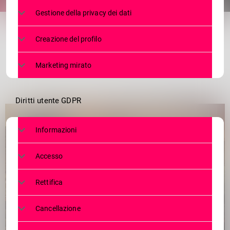
share
email
Gestione della privacy dei dati
Creazione del profilo
Marketing mirato
Diritti utente GDPR
Informazioni
Accesso
Rettifica
Cancellazione