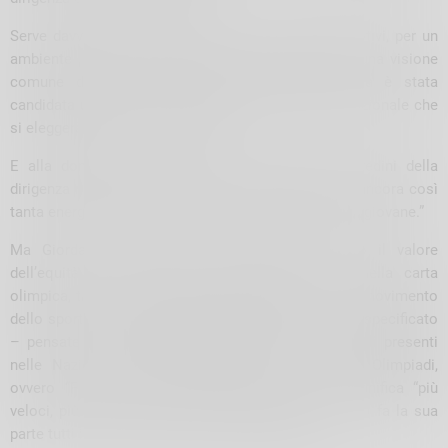
Serve davvero la presenza delle donne per tanti motivi, per un
ambiente più equo e inclusivo, ma per dare anche una visione
comune diversa. Per la prima volta nella storia è stata
candidata una donna alla dirigenza del CONI internazionale che
si eleggerà a marzo” ha concluso.
E alla domanda se fosse pronta a prendere le redini della
dirigenza nazionale ha risposto: “Credo di non aver ancora così
tanta energia considerata l’età, ne servirebbe una più giovane.”
Ma Giordani continuerà a promuovere non solo il valore
dell’equità, ma tutti quelli che vengono citati nella carta
olimpica, tra cui amicizia, solidarietà e Fair Play: “Il movimento
dello sport vuole essere promotore della pace – ha specificato
– pensate che al CONI aderiscono più stati di quelli presenti
nelle Nazioni Unite. Ricordiamoci il motto delle Olimpiadi,
ovvero “Faster, higher, stronger…together”, che significa “più
veloci, più in alto, più forti…insieme” perché lo sport fa la sua
parte tutti i giorni per rendere il mondo migliore”.