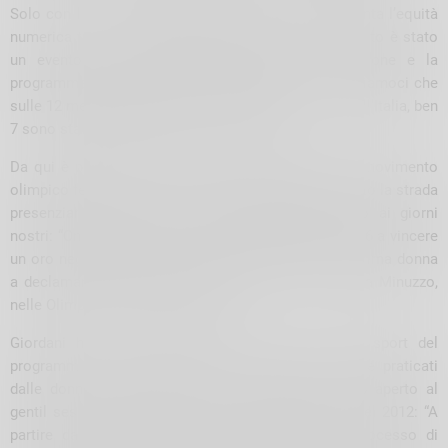
Solo con le ultime Olimpiadi parigine è stata raggiunta l’equità
numerica tra i partecipanti di entrambi i sessi: “Questo è stato
un evento che ha decisamente cambiato la visione e la
programmazione dei giochi – ha spiegato – e ricordiamoci che
sulle 12 medaglie d’oro delle 40 totali conquistate dall’Italia, ben
7 sono state ottenute dalle nostre donne.”
Da qui è partito un excursus su tutta la storia del movimento
olimpico femminile, da chi, nel lontano 1900, ha aperto la strada
presenziando ai giochi a livello dimostrativo, fino ai giorni
nostri: “Ondina Valla è stata la prima italiana nel 1936 a vincere
un oro negli 80 a ostacoli -ha ricordato- mentre la prima donna
a declamare il giuramento dell’atleta è stata Giuliana Minuzzo,
nelle Olimpiadi invernali del 1956.”
Giordani ha poi sottolineato come non tutti gli sport del
programma olimpico nel passato potessero essere praticati
dalle donne: basti pensare che il ciclismo è stato aperto al
gentil sesso soltanto nell’84 e la boxe addirittura nel 2012: “A
partire dal 1989 c’è stata un’accelerazione nel processo di