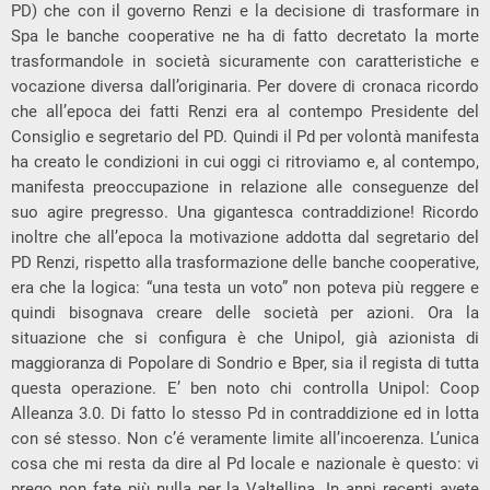
PD) che con il governo Renzi e la decisione di trasformare in
Spa le banche cooperative ne ha di fatto decretato la morte
trasformandole in società sicuramente con caratteristiche e
vocazione diversa dall’originaria. Per dovere di cronaca ricordo
che all’epoca dei fatti Renzi era al contempo Presidente del
Consiglio e segretario del PD. Quindi il Pd per volontà manifesta
ha creato le condizioni in cui oggi ci ritroviamo e, al contempo,
manifesta preoccupazione in relazione alle conseguenze del
suo agire pregresso. Una gigantesca contraddizione! Ricordo
inoltre che all’epoca la motivazione addotta dal segretario del
PD Renzi, rispetto alla trasformazione delle banche cooperative,
era che la logica: “una testa un voto” non poteva più reggere e
quindi bisognava creare delle società per azioni. Ora la
situazione che si configura è che Unipol, già azionista di
maggioranza di Popolare di Sondrio e Bper, sia il regista di tutta
questa operazione. E’ ben noto chi controlla Unipol: Coop
Alleanza 3.0. Di fatto lo stesso Pd in contraddizione ed in lotta
con sé stesso. Non c’é veramente limite all’incoerenza. L’unica
cosa che mi resta da dire al Pd locale e nazionale è questo: vi
prego non fate più nulla per la Valtellina. In anni recenti avete