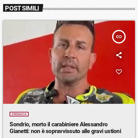
POST SIMILI
insert_link
CRONACA
Sondrio, morto il carabiniere Alessandro
Gianetti: non è sopravvissuto alle gravi ustioni