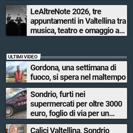
LeAltreNote 2026, tre
appuntamenti in Valtellina tra
musica, teatro e omaggio a
San Francesco
ULTIMI VIDEO
Gordona, una settimana di
fuoco, si spera nel maltempo
Sondrio, furti nei
supermercati per oltre 3000
euro, foglio di via per un
ventinovenne
Calici Valtellina, Sondrio