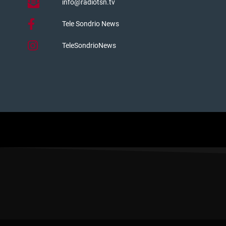
info@radiotsn.tv
Tele Sondrio News
TeleSondrioNews