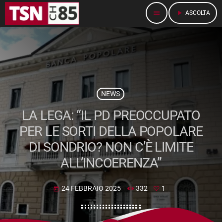
menu
play_arrow
ASCOLTA
NEWS
LA LEGA: “IL PD PREOCCUPATO
PER LE SORTI DELLA POPOLARE
DI SONDRIO? NON C’È LIMITE
ALL’INCOERENZA”
24 FEBBRAIO 2025
332
1
today