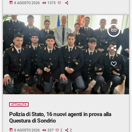
today
8 AGOSTO 2026
1575
insert_link
ATTUALITÀ
Polizia di Stato, 16 nuovi agenti in prova alla
Questura di Sondrio
today
8 AGOSTO 2026
337
2
2