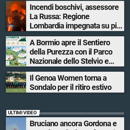
Incendi boschivi, assessore
La Russa: Regione
Lombardia impegnata su più
fronti, 48 volontari coinvolti
A Bormio apre il Sentiero
tra le province di Lecco,
della Purezza con il Parco
Sondrio, Milano e Como
Nazionale dello Stelvio e
Bormio Tourism
Il Genoa Women torna a
Sondalo per il ritiro estivo
ULTIMI VIDEO
Bruciano ancora Gordona e