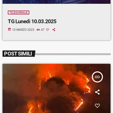
TELEGIORNALE
TG Lunedì 10.03.2025
today
10 MARZO 2025
47
POST SIMILI
insert_link