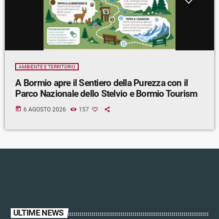
AMBIENTE E TERRITORIO
A Bormio apre il Sentiero della Purezza con il
Parco Nazionale dello Stelvio e Bormio Tourism
today
6 AGOSTO 2026
157
ULTIME NEWS