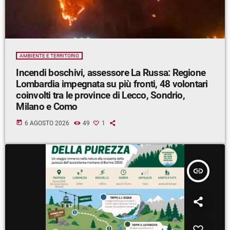
AMBIENTE E TERRITORIO
Incendi boschivi, assessore La Russa: Regione
Lombardia impegnata su più fronti, 48 volontari
coinvolti tra le province di Lecco, Sondrio,
Milano e Como
today
6 AGOSTO 2026
49
1
insert_link