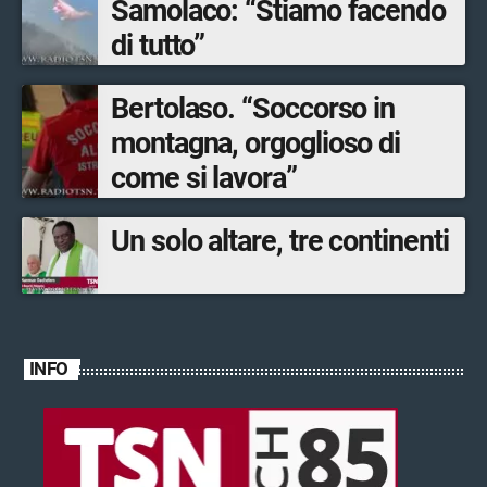
Samolaco: “Stiamo facendo
di tutto”
Bertolaso. “Soccorso in
montagna, orgoglioso di
come si lavora”
Un solo altare, tre continenti
INFO