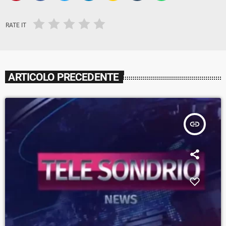
RATE IT
ARTICOLO PRECEDENTE
insert_link