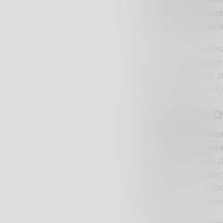
Comitati Organizza
Francesi 2030 e Bri
Dopo una presentaz
di gara e il villagg
accoglieranno gli at
ufficiale di Milano 
Obiettivi dello 
Lo
Chef de Missi
Olimpiadi e i rappre
un anno prima dei Gi
Informare i deleg
Presentare le loc
Favorire la conos