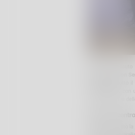
Bormio ha vissuto u
Chef de Mission S
nazionali
di tutto i
Cortina 2026
, con 
ospiterà alcune dell
Bormio al centro
L’evento ha visto la
Stati Uniti, Austral