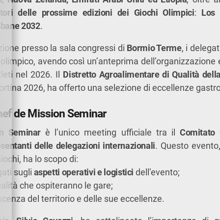
tori delle prossime edizioni dei Giochi Olimpici
:
Los 
sbane 2032
.
ione presso la sala congressi di
Bormio Terme
, i delegat
io olimpico, avendo così un’anteprima dell’organizzazione 
leti nel 2026. Il
Distretto Agroalimentare di Qualità della
Cortina 2026, ha offerto una selezione di eccellenze gastr
Chef de Mission Seminar
on Seminar
è l’unico meeting ufficiale tra il
Comitato 
sentanti delle delegazioni internazionali
. Questo evento,
ochi, ha lo scopo di:
ati sugli
aspetti operativi e logistici
dell’evento;
alità che ospiteranno le gare;
cenza del territorio e delle sue eccellenze.