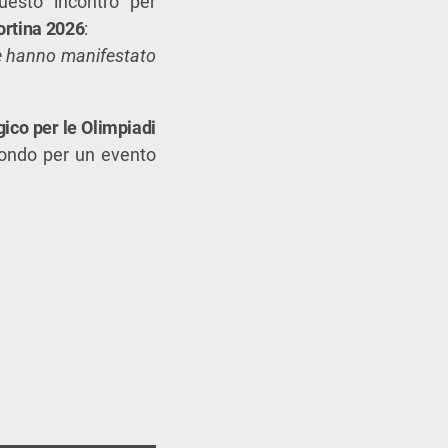
questo incontro per
ortina 2026
:
he hanno manifestato
ico per le Olimpiadi
 mondo per un evento