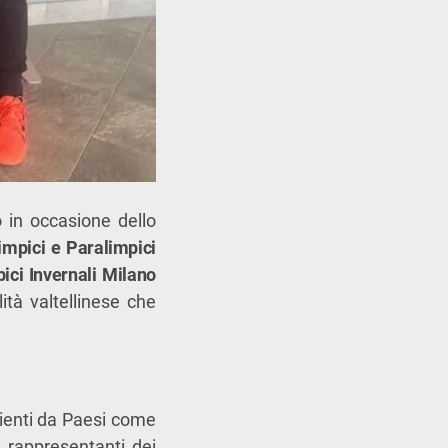
o in occasione dello
impici e Paralimpici
ici Invernali Milano
lità valtellinese che
nienti da Paesi come
ai rappresentanti dei