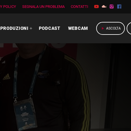
Y POLICY
SEGNALA UN PROBLEMA
CONTATTI
PRODUZIONI
PODCAST
WEBCAM
play_arrow
ASCOLTA