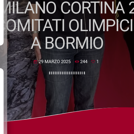
MILANO CORTINA 2
 COMITATI OLIMPICI
A BORMIO
29 MARZO 2025
244
1
today