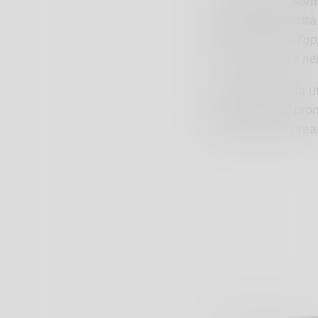
Il
Sindaco di Borm
promuovere la città 
“Abbiamo avuto l’op
grande interesse nel 
Con questa visita uf
Invernali 2026
, pro
sportivo che si pre