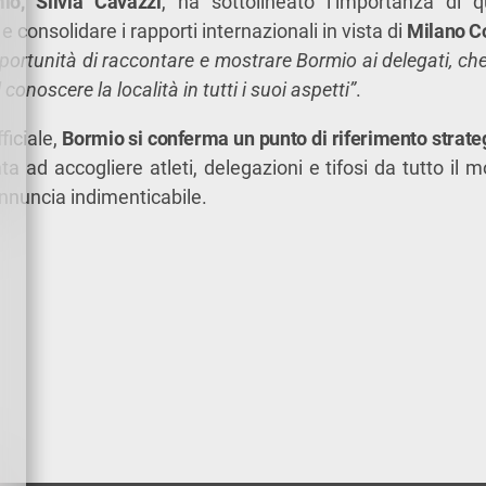
io, Silvia Cavazzi
, ha sottolineato l’importanza di 
e consolidare i rapporti internazionali in vista di
Milano C
portunità di raccontare e mostrare Bormio ai delegati, c
conoscere la località in tutti i suoi aspetti”
.
ficiale,
Bormio si conferma un punto di riferimento strateg
nta ad accogliere atleti, delegazioni e tifosi da tutto il
annuncia indimenticabile.