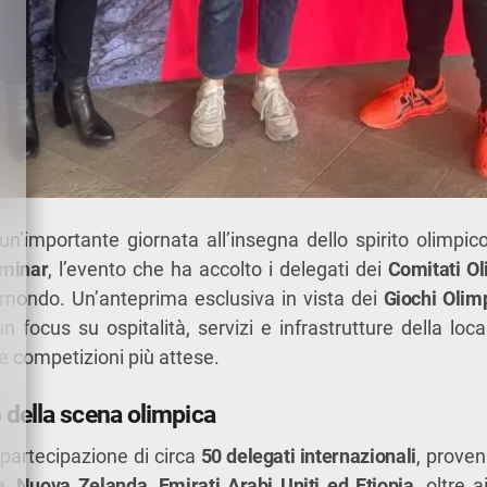
n’importante giornata all’insegna dello spirito olimpic
eminar
, l’evento che ha accolto i delegati dei
Comitati Ol
l mondo. Un’anteprima esclusiva in vista dei
Giochi Olimp
un focus su ospitalità, servizi e infrastrutture della loca
e competizioni più attese.
 della scena olimpica
 partecipazione di circa
50 delegati internazionali
, prove
ia, Nuova Zelanda, Emirati Arabi Uniti ed Etiopia
, oltre 