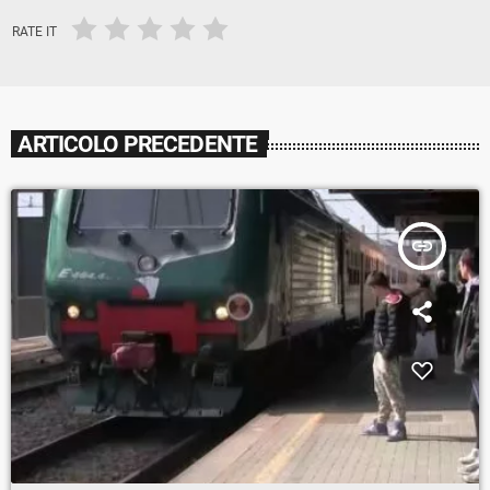
RATE IT
ARTICOLO PRECEDENTE
insert_link