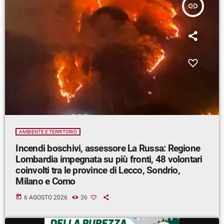
insert_link
AMBIENTE E TERRITORIO
Incendi boschivi, assessore La Russa: Regione
Lombardia impegnata su più fronti, 48 volontari
coinvolti tra le province di Lecco, Sondrio,
Milano e Como
today
6 AGOSTO 2026
36