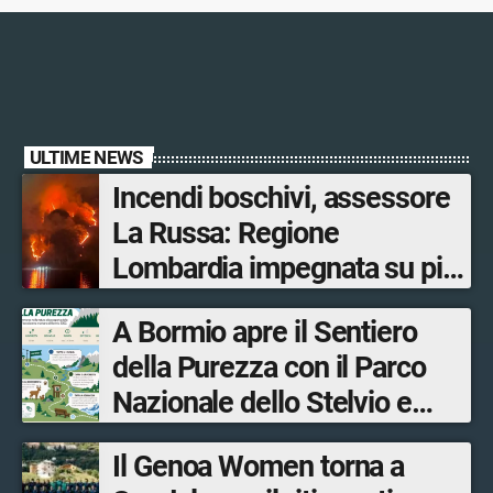
ULTIME NEWS
Incendi boschivi, assessore
La Russa: Regione
Lombardia impegnata su più
fronti, 48 volontari coinvolti
A Bormio apre il Sentiero
tra le province di Lecco,
della Purezza con il Parco
Sondrio, Milano e Como
Nazionale dello Stelvio e
Bormio Tourism
Il Genoa Women torna a