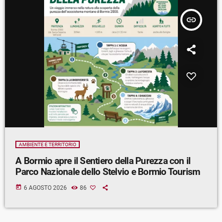
insert_link
AMBIENTE E TERRITORIO
A Bormio apre il Sentiero della Purezza con il
Parco Nazionale dello Stelvio e Bormio Tourism
today
6 AGOSTO 2026
86