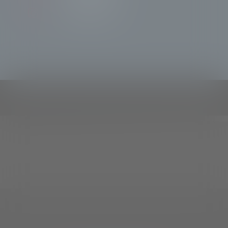
TeleSondrioNews