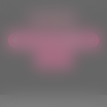
ASCOLTACI OVUNQUE
© 2021 TUTTI I DIRITTI RISERVATI. VIETATA LA RIPRODUZIONE,