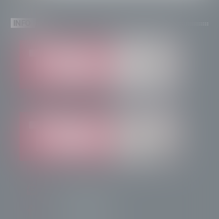
INFO
info@radiotsn.tv
Tele Sondrio News