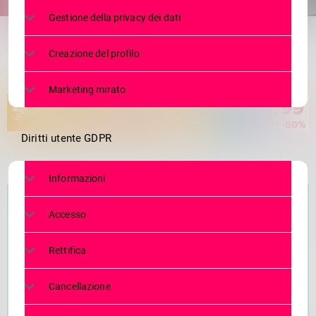
share
email
Gestione della privacy dei dati
Creazione del profilo
Marketing mirato
Diritti utente GDPR
Informazioni
Accesso
Rettifica
Cancellazione