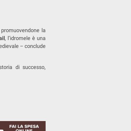
no, promuovendone la
il
, l’idromele è una
medievale – conclude
storia di successo,