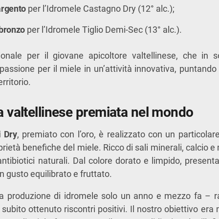
argento
per l’Idromele Castagno Dry (12° alc.);
 bronzo
per l’Idromele Tiglio Demi-Sec (13° alc.).
ionale per il giovane apicoltore valtellinese, che in s
assione per il miele in un’attività innovativa, puntando 
rritorio.
a valtellinese premiata nel mondo
i Dry
, premiato con l’oro, è realizzato con un particola
rietà benefiche del miele. Ricco di sali minerali, calcio e
ntibiotici naturali. Dal colore dorato e limpido, presen
n gusto equilibrato e fruttato.
la produzione di idromele solo un anno e mezzo fa – 
subito ottenuto riscontri positivi. Il nostro obiettivo era m