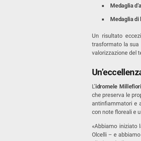
Medaglia d’
Medaglia di
Un risultato eccez
trasformato la sua p
valorizzazione del te
Un’eccellenz
L’
idromele Millefior
che preserva le prop
antinfiammatori e a
con note floreali e u
«Abbiamo iniziato 
Olcelli – e abbiamo 