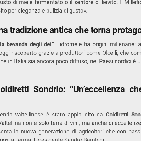
usto di miele fermentato o il sentore di lievito. Il Millef
ito per eleganza e pulizia di gusto».
na tradizione antica che torna protag
“la bevanda degli dei”
, l’idromele ha origini millenarie:
è oggi riscoperto grazie a produttori come Olcelli, che co
 in Italia sia ancora poco diffuso, nei Paesi nordici è u
Coldiretti Sondrio: “Un’eccellenza che
zienda valtellinese è stato applaudito da
Coldiretti Son
altellina non è solo terra di vini, ma anche di eccellenze
enta la nuova generazione di agricoltori che con pa
torio», afferma il presidente Sandro Bambini.