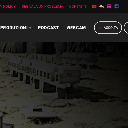
Y POLICY
SEGNALA UN PROBLEMA
CONTATTI
PRODUZIONI
PODCAST
WEBCAM
play_arrow
ASCOLTA