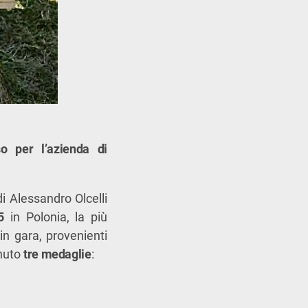
so per l’azienda di
di Alessandro Olcelli
5
in Polonia, la più
in gara, provenienti
enuto
tre medaglie
: