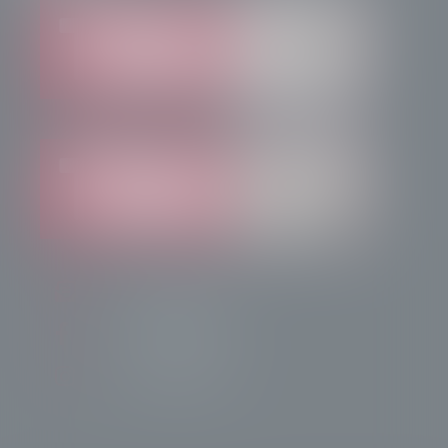
info@radiotsn.tv
Tele Sondrio News
TeleSondrioNews