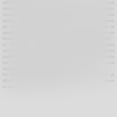
rafforzare, oppure diversificare, la loro presenza sui mercati
internazionali attraverso la partecipazione ad eventi fieristici-
commenta la presidente Loretta Credaro. Lo scorso anno
abbiamo erogato complessivamente contributi a 17 imprese,
per un totale di circa 55.000 €. A questa iniziativa se ne
aggiungerà una analoga, dedicata a sostenere le partecipazioni
fieristiche che si svolgeranno nel secondo semestre dell’anno.”
Le domande di contributo potranno essere presentate
esclusivamente in modalità telematica all’interno della nuova
piattaforma Restart, dalle ore 10.00 del 1° luglio 2025 e fino alle
ore 10.00 del 31 luglio 2025; tutte le informazioni sono
disponibili nella sezione bandi del sito camerale.
Per eventuali ulteriori informazioni è possibile contattare gli
uffici camerali alla mail:
promozione@so.camcom.it
o fissare
un appuntamento su servizionline.