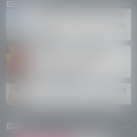
ULTIMI VIDEO
Bruciano ancora Gordona e
Samolaco: “Stiamo facendo
di tutto”
Bertolaso. “Soccorso in
montagna, orgoglioso di
come si lavora”
Un solo altare, tre continenti
INFO