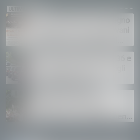
ULTIME NEWS
Pensieri Sonori, un impegno
concreto tra musica, giovani
e scuola: ecco i prossimi
appuntamenti in Valtellina
Al via l’esodo estivo: SS 36 e
38 a rischio code: i consigli
per viaggiare sicuri
Sagra dei Crotti di
Chiavenna: già venduti
duemila pass. Appuntamento
il 5-6 e il 12-13 settembre.