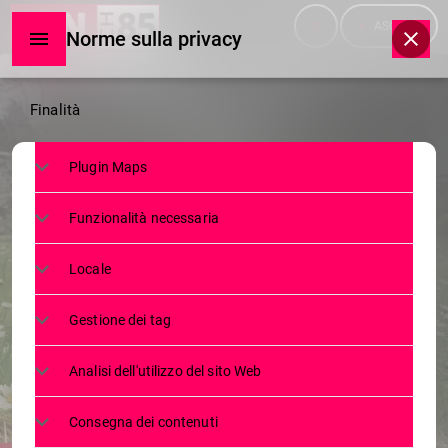
menu
play_arrow
ASCOLTA
Norme sulla privacy
Norme
Finalità
sulla
Plugin Maps
privacy
NEWS
Funzionalità necessaria
LA PRIMAVERA DEL VERTEMATE:
L’ARTE DI DE STEFANI E GINI
Locale
NELL’ANTIPASTO DELLA VAL
Gestione dei tag
BREGAGLIA
Analisi dell'utilizzo del sito Web
11 APRILE 2025
104
today
Consegna dei contenuti