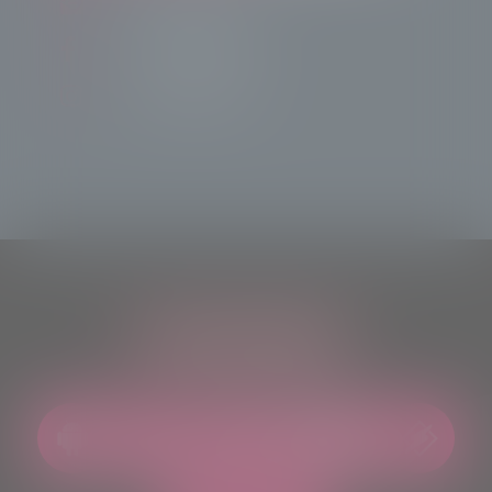
info@radiotsn.tv
Tele Sondrio News
TeleSondrioNews
ASCOLTACI OVUNQUE