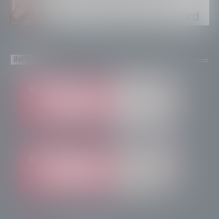
Calici Valtellina, Sondrio
brinda a un’estate da record
INFO