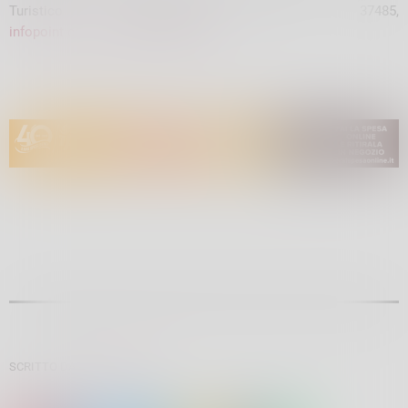
Turistico Valchiavenna: 0343 37485,
infopoint.chiavenna@valchiavenna.it
.
SCRITTO DA:
ELENA BOTTA