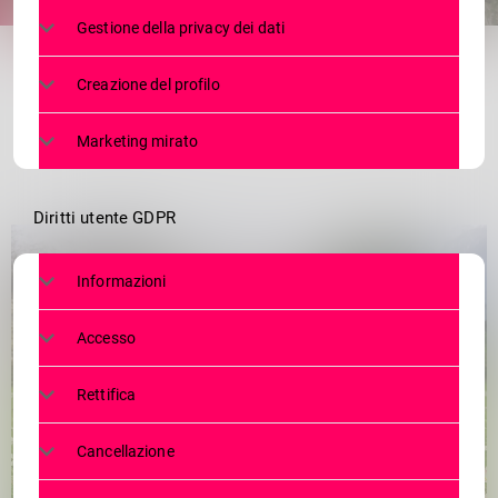
share
email
Gestione della privacy dei dati
Creazione del profilo
Marketing mirato
Diritti utente GDPR
Informazioni
Accesso
Rettifica
Cancellazione