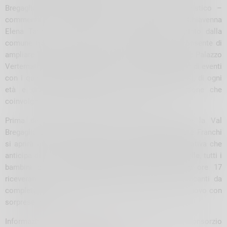
Bregaglia per ARTipasto, insieme al Consorzio Turistico –
commenta l’assessore alla Cultura del Comune di Chiavenna
Elena Tam -: lo scambio tra valli confinanti è spinto dalla
comune tradizioni e oltre a rinnovare l’amicizia ci consente di
ampliare la nostra offerta culturale e di far conoscere Palazzo
Vertemate oltreconfine. È l’inizio di una lunga stagione di eventi
con i quali la dimora storica si apre a pubblici diversi, di ogni
età e di diversa provenienza, per una valorizzazione che
coinvolge gli interni, le pertinenze e i giardini».
Prima del weekend artistico che unirà idealmente la Val
Bregaglia svizzera a quella italiana, Palazzo Vertemate Franchi
si aprirà ai bambini per riproporre una fortunata iniziativa che
anticipa di una settimana la Pasqua.
Domenica 13 aprile
, tutti i
bambini che si presenteranno tra le ore 14 e le ore 17
riceveranno una storia del giardino con parole mancanti da
completare: chi riuscirà a farlo avrà quale premio un uovo con
sorprese all’interno
Informazioni e prenotazione obbligatoria presso il Consorzio