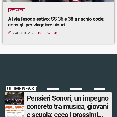
ATTUALITÀ
Al via l’esodo estivo: SS 36 e 38 a rischio code: i
consigli per viaggiare sicuri
today
7 AGOSTO 2026
18
ULTIME NEWS
Pensieri Sonori, un impegno
concreto tra musica, giovani
e scuola: ecco i prossimi