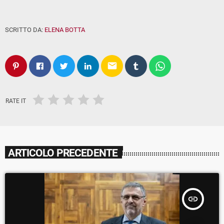
SCRITTO DA:
ELENA BOTTA
email
RATE IT
ARTICOLO PRECEDENTE
insert_link