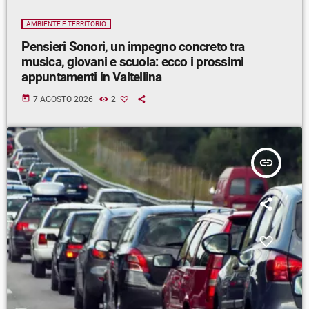
AMBIENTE E TERRITORIO
Pensieri Sonori, un impegno concreto tra
musica, giovani e scuola: ecco i prossimi
appuntamenti in Valtellina
today
7 AGOSTO 2026
2
insert_link