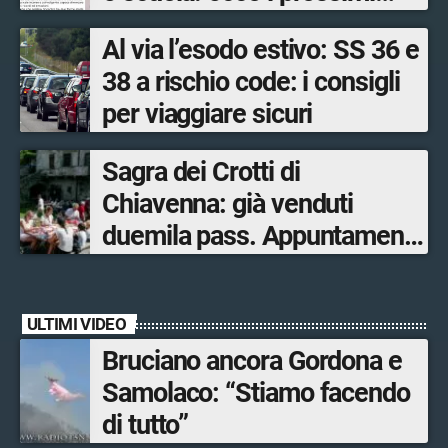
appuntamenti in Valtellina
Al via l’esodo estivo: SS 36 e
38 a rischio code: i consigli
per viaggiare sicuri
Sagra dei Crotti di
Chiavenna: già venduti
duemila pass. Appuntamento
il 5-6 e il 12-13 settembre.
ULTIMI VIDEO
Bruciano ancora Gordona e
Samolaco: “Stiamo facendo
di tutto”