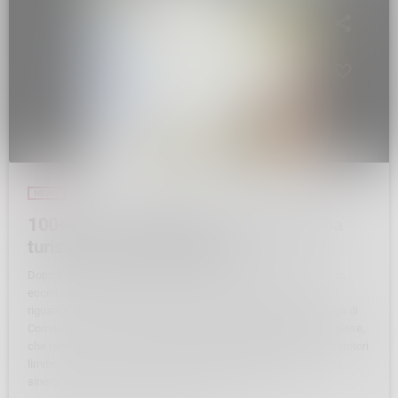
NEWS
100+ idee in Valtellina: una nuova mappa
turistica per la destinazione
Dopo il lancio del Valtellina Vacanze avvenuto negli scorsi mesi,
ecco un’altra importante novità del materiale promozionale
riguardante la provincia di Sondrio: “100+ Idee in Valtellina, Lago di
Como e Svizzera”, una mappa cartacea, redatta in italiano e inglese,
che racconta e promuove a 360° la destinazione Valtellina e i territori
limitrofi. La cartina è stata realizzata da APF Valtellina in stretta
sinergia con i Consorzi Turistici della provincia di […]