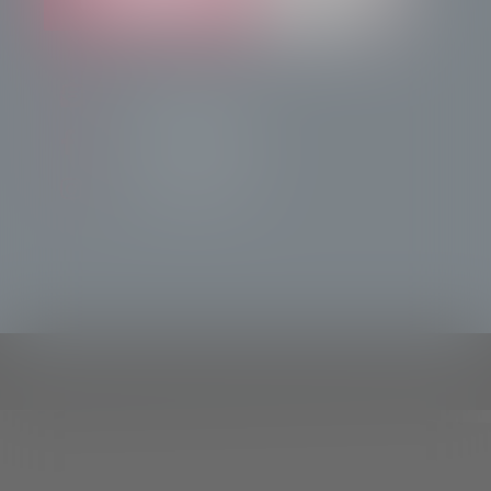
info@radiotsn.tv
Tele Sondrio News
TeleSondrioNews