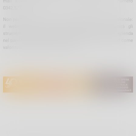
mail
albi.ruoli@so.camcom.it
o telefonicamente al numero
0342.527.111.
Non perdere questa occasione di aggiornamento professionale:
il webinar sulla tutela dei marchi d’impresa ti fornirà gli
strumenti necessari per proteggere il valore della tua azienda
nel panorama competitivo attuale. Iscriviti subito e scopri come
valorizzare e difendere il tuo marchio!