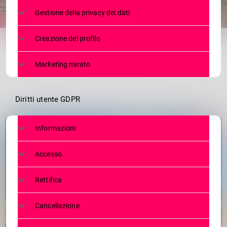
Gestione della privacy dei dati
share
email
Creazione del profilo
Marketing mirato
Diritti utente GDPR
Informazioni
Accesso
Rettifica
Cancellazione