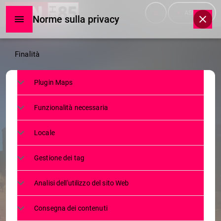
menu
play_arrow
ASCOLTA
Norme sulla privacy
Norme
Finalità
sulla
Plugin Maps
privacy
NEWS
Funzionalità necessaria
MARCHIO D’IMPRESA IN ITALIA ED
ALL’ESTERO: TIPOLOGIE,
Locale
DIFFERENZE E STRATEGIE DI
Gestione dei tag
TUTELA. WEBINAR FORMATIVO IL
29 APRILE 2025
Analisi dell'utilizzo del sito Web
22 APRILE 2025
61
today
Consegna dei contenuti