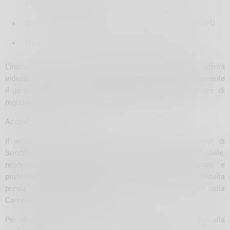
a livello internazionale
Ruoli e funzioni degli enti di tutela: UIBM, EUIPO e WIPO
Strategie di tutela contro contraffazioni e usi illeciti
L’incontro, condotto dall’Avvocato Clizia Cacciamani, offrirà
indicazioni pratiche e consigli utili per proteggere efficacemente
il proprio marchio, con approfondimenti sulle procedure di
registrazione e sulle best practice per la tutela legale.
Accreditamento e iscrizioni
Il webinar è stato accreditato dall’Ordine degli Avvocati di
Sondrio, riconoscendo crediti formativi in diritto civile,
rendendo l’evento ancora più rilevante per avvocati e
professionisti del settore legale. La partecipazione è gratuita
previa iscrizione attraverso la sezione eventi del sito della
Camera di Commercio di Sondrio.
Per ulteriori informazioni, è possibile contattare gli uffici alla