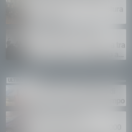
agenti in prova alla Questura
di Sondrio
LeAltreNote 2026, tre
appuntamenti in Valtellina tra
musica, teatro e omaggio a
San Francesco
ULTIMI VIDEO
Gordona, una settimana di
fuoco, si spera nel maltempo
Sondrio, furti nei
supermercati per oltre 3000