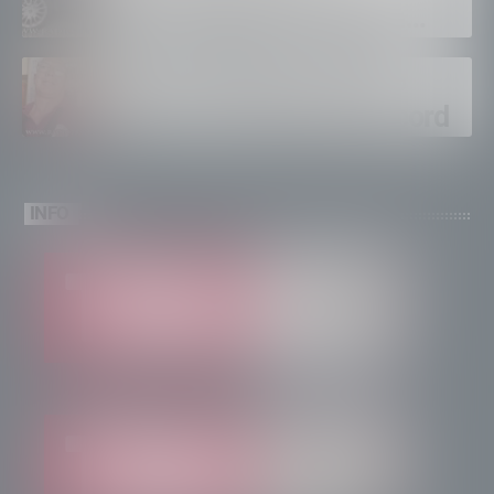
euro, foglio di via per un
ventinovenne
Calici Valtellina, Sondrio
brinda a un’estate da record
INFO