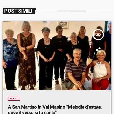
POST SIMILI
insert_link
EVENTI
A San Martino in Val Masino “Melodie d’estate,
dove il verso si fa canto”