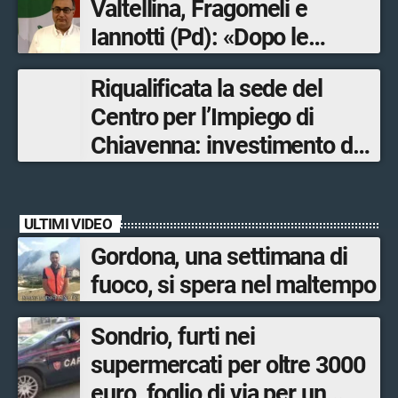
Valtellina, Fragomeli e
Iannotti (Pd): «Dopo le
Olimpiadi solo un terzo delle
Riqualificata la sede del
opere sostitutive sarà
Centro per l’Impiego di
ultimato entro il 2026»
Chiavenna: investimento da
quasi 250mila euro
ULTIMI VIDEO
Gordona, una settimana di
fuoco, si spera nel maltempo
Sondrio, furti nei
supermercati per oltre 3000
euro, foglio di via per un