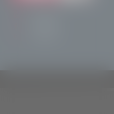
info@radiotsn.tv
Tele Sondrio News
TeleSondrioNews