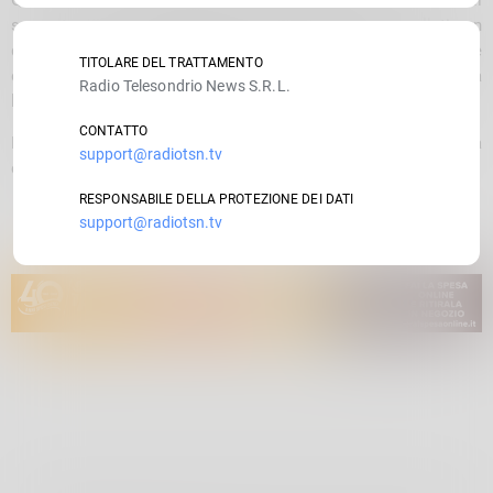
supporto del
Soccorso Alpino
e dei
Vigili del Fuoco
, decollati con
due elicotteri dall’
aviosuperficie di Caiolo
. L’intervento aereo è
TITOLARE DEL TRATTAMENTO
essenziale per battere le zone più impervie dell’area montana
Radio Telesondrio News S.R.L.
lariana.
CONTATTO
Le autorità invitano chiunque abbia informazioni utili a
support@radiotsn.tv
contattare immediatamente le forze dell’ordine.
RESPONSABILE DELLA PROTEZIONE DEI DATI
support@radiotsn.tv