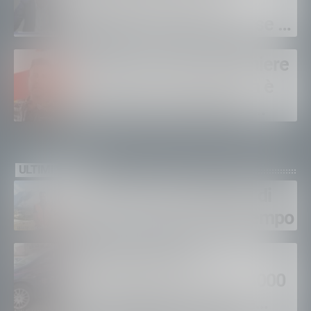
chiede il rinnovo dei
contratti: “Servono risorse e
salari adeguati”
Sondrio, morto il carabiniere
Alessandro Gianetti: non è
sopravvissuto alle gravi
ustioni
ULTIMI VIDEO
Gordona, una settimana di
fuoco, si spera nel maltempo
Sondrio, furti nei
supermercati per oltre 3000
euro, foglio di via per un