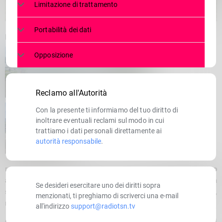
Limitazione di trattamento
Portabilità dei dati
P
Opposizione
Reclamo all'Autorità
Con la presente ti informiamo del tuo diritto di
inoltrare eventuali reclami sul modo in cui
trattiamo i dati personali direttamente ai
autorità responsabile
.
roseguono senza sosta le ricerche del
turista olandese disperso
a Livo
, nel cuore della provincia di Como. Dell’
escursionista
Se desideri esercitare uno dei diritti sopra
straniero
si sono perse le tracce dallo scorso
28 aprile 2025
,
menzionati, ti preghiamo di scriverci una e-mail
mentre si trovava in zona montana per un’escursione.
all'indirizzo
support@radiotsn.tv
Questa mattina, le operazioni di ricerca sono riprese con il