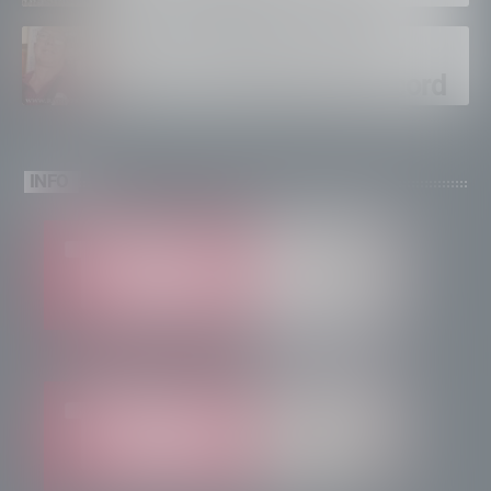
ventinovenne
Calici Valtellina, Sondrio
brinda a un’estate da record
INFO