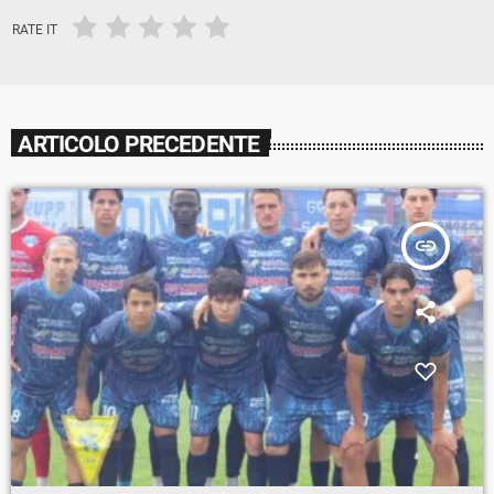
RATE IT
ARTICOLO PRECEDENTE
insert_link