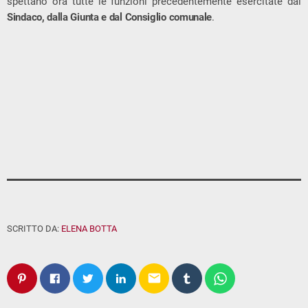
spettano ora tutte le funzioni precedentemente esercitate dal
Sindaco, dalla Giunta e dal Consiglio comunale
.
SCRITTO DA:
ELENA BOTTA
email