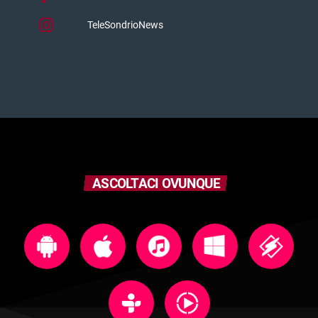
TeleSondrioNews
ASCOLTACI OVUNQUE