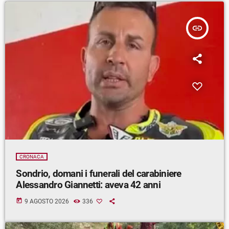
insert_link
CRONACA
Sondrio, domani i funerali del carabiniere
Alessandro Giannetti: aveva 42 anni
today
9 AGOSTO 2026
336