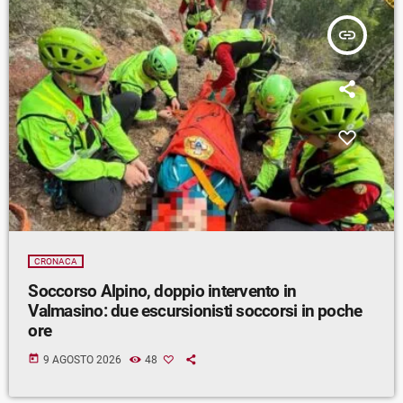
insert_link
CRONACA
Soccorso Alpino, doppio intervento in
Valmasino: due escursionisti soccorsi in poche
ore
today
9 AGOSTO 2026
48