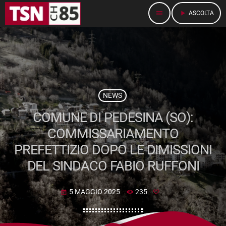
menu
play_arrow
ASCOLTA
NEWS
COMUNE DI PEDESINA (SO):
COMMISSARIAMENTO
PREFETTIZIO DOPO LE DIMISSIONI
DEL SINDACO FABIO RUFFONI
5 MAGGIO 2025
235
today