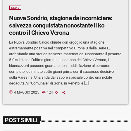
NEWS
Nuova Sondrio, stagione da incorniciare:
salvezza conquistata nonostante il ko
contro il Chievo Verona
La Nuova Sondrio Calcio chiude con orgoglio una stagione
estremamente positiva nel competitivo Girone B della Serie D,
archiviando una storica salvezza matematica. Nonostante il pesante
5-0 subito nell’ultima giornata sul campo del Chievo Verona, i
biancazzurri possono guardare con soddisfazione al percorso
compiuto, culminato sette giorni prima con il successo decisivo
sulla Varesina. Una sfida dal sapore speciale contro una nobile
decaduta Al “Comunale” di Sona, in Veneto, è […]
today
4 MAGGIO 2025
124
POST SIMILI