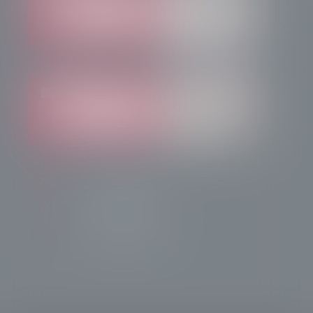
info@radiotsn.tv
Tele Sondrio News
TeleSondrioNews