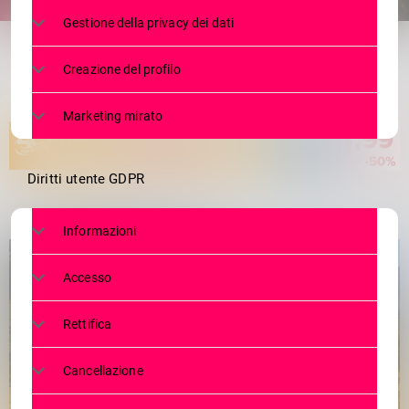
share
email
Gestione della privacy dei dati
Creazione del profilo
Marketing mirato
Diritti utente GDPR
Informazioni
Accesso
Rettifica
Cancellazione