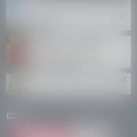
Bruciano ancora Gordona e
Samolaco: “Stiamo facendo
di tutto”
Bertolaso. “Soccorso in
montagna, orgoglioso di
come si lavora”
Un solo altare, tre continenti
INFO