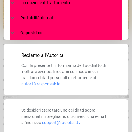
Limitazione di trattamento
Portabilità dei dati
Opposizione
Parole durissime dai sindaci di
Aprica
,
Bianzone
,
Grosio
,
Teglio
e
Villa di Tirano
contro l’attuale giunta della
Comunità Montana di
Tirano
, guidata da
Giordana Caelli
. A nove mesi
Reclamo all'Autorità
dall’insediamento, il bilancio è impietoso:
fallimento politico e
Con la presente ti informiamo del tuo diritto di
amministrativo su tutta la linea
.
inoltrare eventuali reclami sul modo in cui
trattiamo i dati personali direttamente ai
Gestione inefficace e mancanza di visione
autorità responsabile
.
Secondo i primi cittadini, l’attuale esecutivo si è distinto per
provvedimenti sbagliati
,
finanziamenti persi
e
scelte gestionali
discutibili
. Le critiche non lasciano spazio a interpretazioni:
“
Nomine fatte senza criterio
, con le persone sbagliate nei posti
Se desideri esercitare uno dei diritti sopra
menzionati, ti preghiamo di scriverci una e-mail
sbagliati, hanno svuotato di senso l’ente, rendendolo inefficace
all'indirizzo
support@radiotsn.tv
e irrilevante sul territorio”.