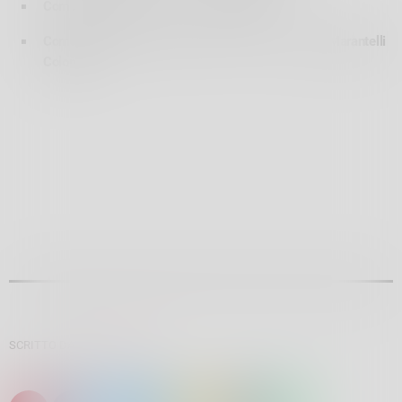
Comune di Teglio
, Sindaco
Ivan Filippini
Comune di Villa di Tirano
, Sindaco
Franco Marantelli
Colombin
SCRITTO DA:
ELENA BOTTA