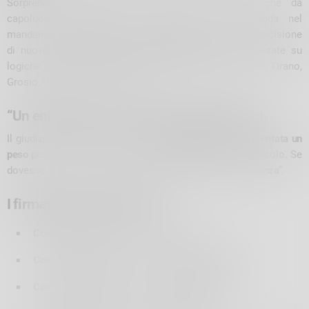
Sorprende l’atteggiamento “remissivo” di
Tirano
, che da
capoluogo avrebbe dovuto difendere il ruolo guida nel
mandamento. Al contrario, è rimasta subalterna nella decisione
di nuove
ripartizioni dei fondi regolamento 33
, ora basate su
logiche politiche che penalizzano i Comuni più popolosi: Tirano,
Grosio, Villa di Tirano e Teglio.
“Un ente inutile”: l’accusa finale dei sindaci
Il giudizio è senza appello: “
La Comunità Montana è diventata un
peso
per il territorio. Non è più un supporto, ma un ostacolo. Se
dovesse essere soppressa,
non ne sentiremmo la mancanza
”.
I firmatari del comunicato
Comune di Aprica
, Sindaco
Dario Corvi
Comune di Bianzone
, Sindaco
Christian Sertorio
Comune di Grosio
, Sindaco
Gian Antonio Pini