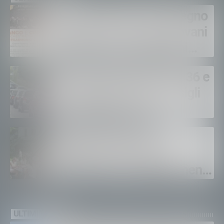
Pensieri Sonori, un impegno
concreto tra musica, giovani
e scuola: ecco i prossimi
appuntamenti in Valtellina
Al via l’esodo estivo: SS 36 e
38 a rischio code: i consigli
per viaggiare sicuri
Sagra dei Crotti di
Chiavenna: già venduti
duemila pass. Appuntamento
il 5-6 e il 12-13 settembre.
ULTIMI VIDEO