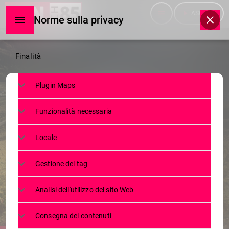
menu
play_arrow
ASCOLTA
Norme sulla privacy
Norme
Finalità
sulla
Plugin Maps
privacy
NEWS
Funzionalità necessaria
COMUNITÀ MONTANA DI TIRANO:
I SINDACI DEL TERRITORIO
Locale
DENUNCIANO IL FALLIMENTO
Gestione dei tag
DELLA GIUNTA CAELLI
Analisi dell'utilizzo del sito Web
5 MAGGIO 2025
531
today
Consegna dei contenuti