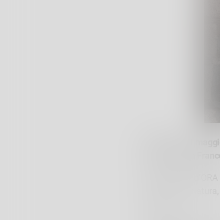
Domenica 11 maggio
Chiesa di San Franc
Torna Rami d’ORA 
artistiche in natura
Sondrio.