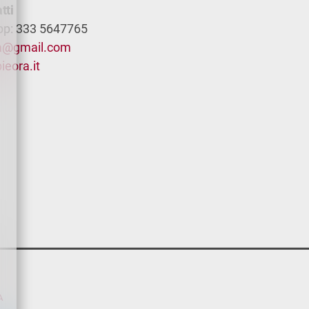
tti
pp: 333 5647765
ra@gmail.com
eora.it
A