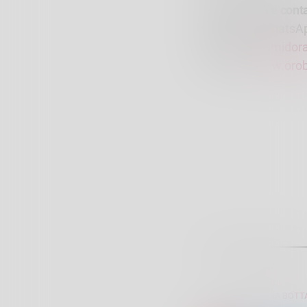
Prenotazioni e conta
Telefono e WhatsA
Email:
info.ramido
Sito web:
www.orobi
SCRITTO DA:
ELENA BOTT