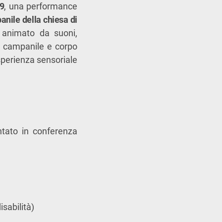
09
, una performance
nile della chiesa di
 animato da suoni,
er campanile e corpo
sperienza sensoriale
tato in conferenza
isabilità)