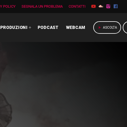
Y POLICY
SEGNALA UN PROBLEMA
CONTATTI
PRODUZIONI
PODCAST
WEBCAM
play_arrow
ASCOLTA