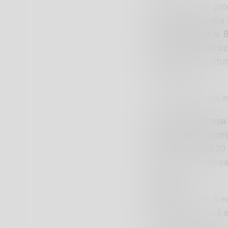
L’anteprima del p
site-specific ideata
San Francesco a B
movimenti e vibrazi
propone una rilettu
e immersiva.
A seguire, brindisi 
Conferenza stampa 
Il programma comp
stampa martedì 20 
Maggiori dettagli sa
Biglietti
Ingresso intero: 6 e
Ingresso ridotto: 3 