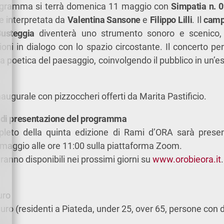
rogramma si terrà domenica 11 maggio con
Simpatia n. 
 e interpretata da
Valentina Sansone
e
Filippo Lilli
. Il
campa
usteggia
diventerà uno strumento sonoro e scenico,
oni in dialogo con lo spazio circostante. Il concerto p
ra poetica del paesaggio, coinvolgendo il pubblico in un’e
inaugurale con pizzoccheri offerti da Marita Pastificio.
di presentazione del programma
leto della quinta edizione di Rami d’ORA sarà presen
maggio alle ore 11:00 sulla piattaforma Zoom.
ranno disponibili nei prossimi giorni su
www.orobieora.it
.
uro
euro (residenti a Piateda, under 25, over 65, persone con d