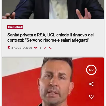
ATTUALITÀ
Sanità privata e RSA, UGL chiede il rinnovo dei
contratti: “Servono risorse e salari adeguati”
today
8 AGOSTO 2026
11
insert_link