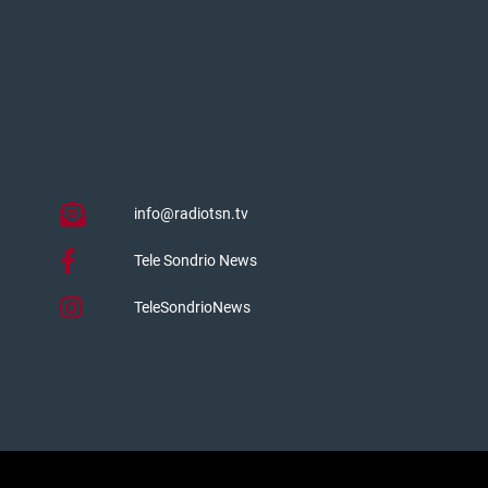
info@radiotsn.tv
Tele Sondrio News
TeleSondrioNews