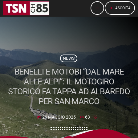
menu
play_arrow
ASCOLTA
NEWS
BENELLI E MOTOBI “DAL MARE
ALLE ALPI”: IL MOTOGIRO
STORICO FA TAPPA AD ALBAREDO
PER SAN MARCO
26 MAGGIO 2025
63
today