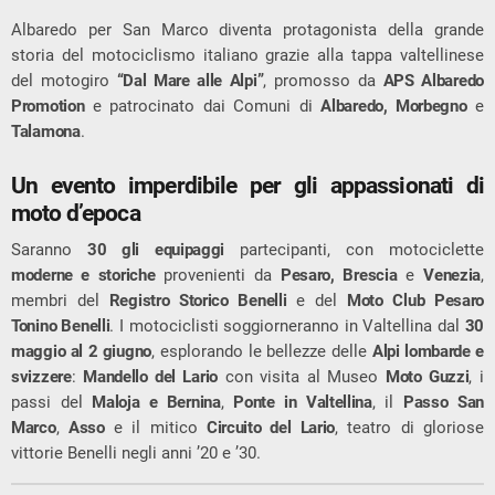
Albaredo per San Marco diventa protagonista della grande
storia del motociclismo italiano grazie alla tappa valtellinese
del motogiro
“Dal Mare alle Alpi”
, promosso da
APS Albaredo
Promotion
e patrocinato dai Comuni di
Albaredo, Morbegno
e
Talamona
.
Un evento imperdibile per gli appassionati di
moto d’epoca
Saranno
30 gli equipaggi
partecipanti, con motociclette
moderne e storiche
provenienti da
Pesaro, Brescia
e
Venezia
,
membri del
Registro Storico Benelli
e del
Moto Club Pesaro
Tonino Benelli
. I motociclisti soggiorneranno in Valtellina dal
30
maggio al 2 giugno
, esplorando le bellezze delle
Alpi lombarde e
svizzere
:
Mandello del Lario
con visita al Museo
Moto Guzzi
, i
passi del
Maloja e Bernina
,
Ponte in Valtellina
, il
Passo San
Marco
,
Asso
e il mitico
Circuito del Lario
, teatro di gloriose
vittorie Benelli negli anni ’20 e ’30.