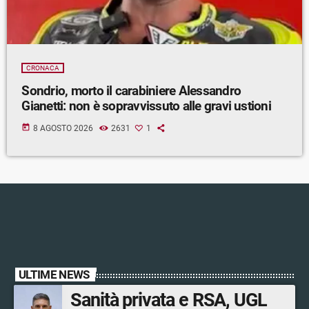
CRONACA
Sondrio, morto il carabiniere Alessandro
Gianetti: non è sopravvissuto alle gravi ustioni
today
8 AGOSTO 2026
2631
1
ULTIME NEWS
Sanità privata e RSA, UGL