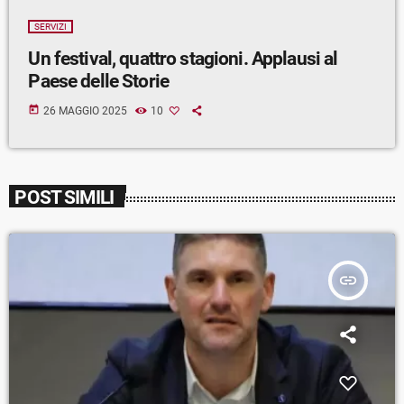
SERVIZI
Un festival, quattro stagioni. Applausi al
Paese delle Storie
today
26 MAGGIO 2025
10
POST SIMILI
insert_link