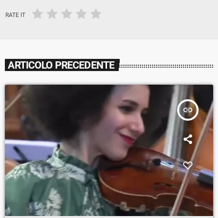
RATE IT
ARTICOLO PRECEDENTE
insert_link