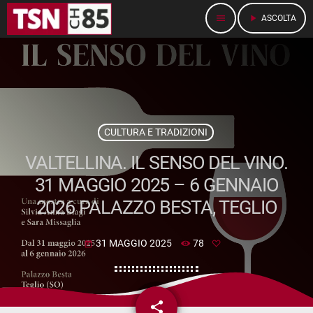
menu
play_arrow
ASCOLTA
CULTURA E TRADIZIONI
VALTELLINA. IL SENSO DEL VINO.
31 MAGGIO 2025 – 6 GENNAIO
2026 PALAZZO BESTA, TEGLIO
31 MAGGIO 2025
78
today
share
email