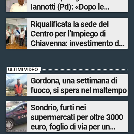
Iannotti (Pd): «Dopo le
Olimpiadi solo un terzo delle
Riqualificata la sede del
opere sostitutive sarà
Centro per l’Impiego di
ultimato entro il 2026»
Chiavenna: investimento da
quasi 250mila euro
ULTIMI VIDEO
Gordona, una settimana di
fuoco, si spera nel maltempo
Sondrio, furti nei
supermercati per oltre 3000
euro, foglio di via per un