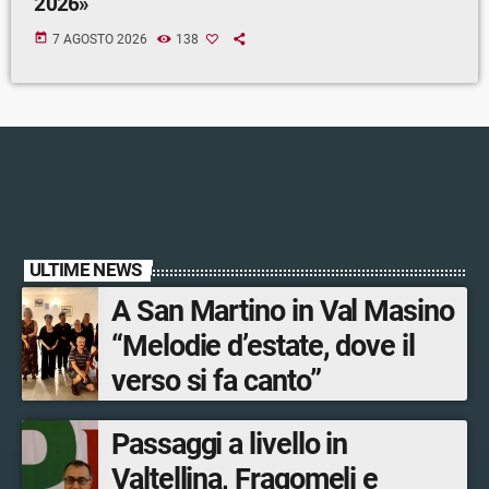
2026»
today
7 AGOSTO 2026
138
ULTIME NEWS
A San Martino in Val Masino
“Melodie d’estate, dove il
verso si fa canto”
Passaggi a livello in
Valtellina, Fragomeli e