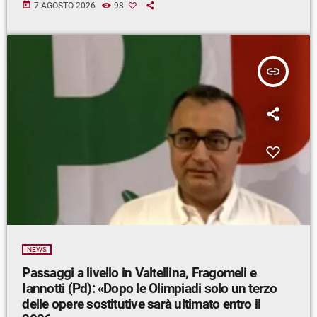
today
7 AGOSTO 2026
98
insert_link
NEWS
Passaggi a livello in Valtellina, Fragomeli e
Iannotti (Pd): «Dopo le Olimpiadi solo un terzo
delle opere sostitutive sarà ultimato entro il