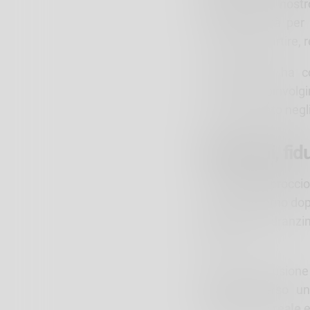
Sondrio –. Il nos
un’opportunità per 
vogliamo ripartire, r
Il Roadshow ha co
crescente coinvolgi
ha consolidato negl
Relazioni, fi
“Il nostro approccio
costruite giorno do
aggiunto Pedranzin
banca”.
Con la conclusione 
impegno verso una
all’economia reale
e