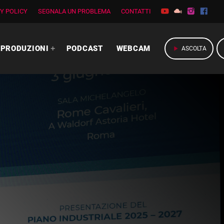
Y POLICY
SEGNALA UN PROBLEMA
CONTATTI
PRODUZIONI
PODCAST
WEBCAM
play_arrow
ASCOLTA