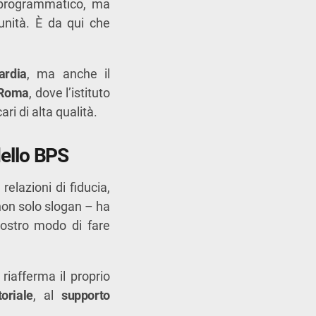
 programmatico, ma
munità. È da qui che
ardia
, ma anche il
 Roma
, dove l’istituto
ari di alta qualità.
dello BPS
relazioni di fiducia,
non solo slogan – ha
nostro modo di fare
riafferma il proprio
toriale
, al
supporto