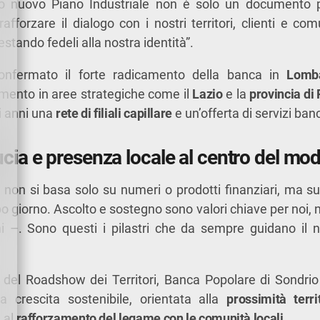
tro nuovo Piano Industriale non è solo un documento
rafforzare il dialogo con i nostri territori, clienti e co
estando fedeli alla nostra identità”.
nfermato il forte radicamento della banca in
Lomb
mento in aree strategiche come il
Lazio
e la
provincia di
i anni una
rete di filiali capillare
e un’offerta di servizi banc
ducia e presenza locale al centro del mo
 non si basa solo su numeri o prodotti finanziari, ma su 
po giorno. Ascolto e sostegno sono valori chiave per noi, 
i –. Sono questi i pilastri che da sempre guidano il 
del Roadshow dei Territori, Banca Popolare di Sondrio 
 crescita sostenibile, orientata alla
prossimità terri
 al
rafforzamento del legame con le comunità locali
.