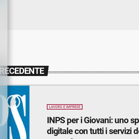
PRECEDENTE
insert_link
LAVORO E IMPRESE
INPS per i Giovani: uno s
digitale con tutti i servizi d