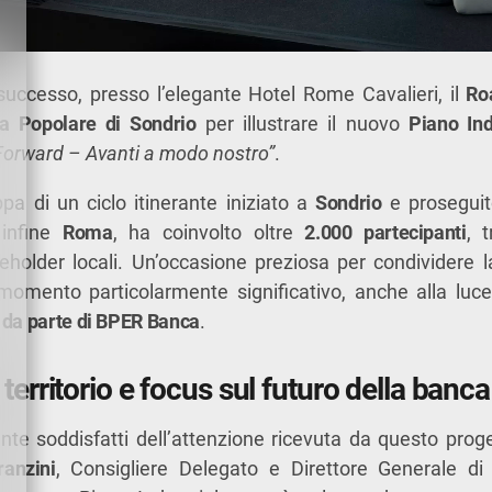
successo, presso l’elegante Hotel Rome Cavalieri, il
Ro
a Popolare di Sondrio
per illustrare il nuovo
Piano In
Forward – Avanti a modo nostro”
.
ppa di un ciclo itinerante iniziato a
Sondrio
e proseguit
infine
Roma
, ha coinvolto oltre
2.000 partecipanti
, 
holder locali. Un’occasione preziosa per condividere l
momento particolarmente significativo, anche alla luce
 da parte di BPER Banca
.
 territorio e focus sul futuro della banca
e soddisfatti dell’attenzione ricevuta da questo proge
anzini
, Consigliere Delegato e Direttore Generale d