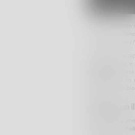
Si è concluso con 
promosso da
Banc
intitolato
“Our Way 
L’evento, ultima ta
Milano
,
Brescia
e 
imprenditori
e stake
della banca in un 
pubblica di scambio
Dialogo con il
“Siamo estremament
Mario Alberto Pedr