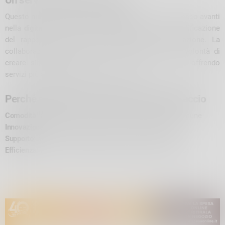
Questo nuovo sportello rappresenta un importante passo avanti
nella
digitalizzazione dei servizi pubblici
e nella semplificazione
del rapporto tra cittadini e Pubblica Amministrazione. La
collaborazione tra Comune e INPS testimonia la volontà di
creare
sinergie positive
a beneficio della comunità, offrendo
servizi più accessibili, efficienti e moderni.
Perché scegliere il PUE di Prata Camportaccio
Comodità
: accesso ai servizi INPS direttamente in Comune
Innovazione
: sportello telematico con videochiamata
Supporto
: assistenza da parte di funzionari comunali
Efficienza
: invio e ricezione documenti senza spostarsi