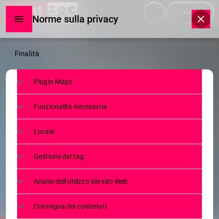
menu
play_arrow
ASCOLTA
Norme sulla privacy
Norme
Finalità
sulla
Plugin Maps
privacy
ATTUALITÀ
Funzionalità necessaria
A PRATA CAMPORTACCIO APRE IL
PRIMO PUNTO UTENTE EVOLUTO
Locale
INPS DELLA PROVINCIA DI
Gestione dei tag
SONDRIO
Analisi dell'utilizzo del sito Web
9 GIUGNO 2025
214
1
today
Consegna dei contenuti