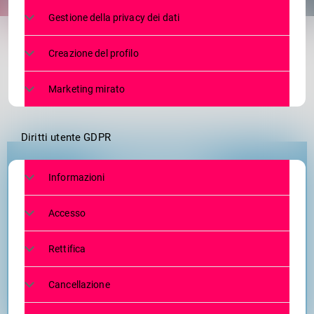
share
email
Gestione della privacy dei dati
1
Creazione del profilo
Marketing mirato
Diritti utente GDPR
Informazioni
Accesso
Rettifica
Cancellazione