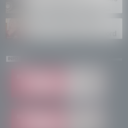
euro, foglio di via per un
ventinovenne
Calici Valtellina, Sondrio
brinda a un’estate da record
INFO