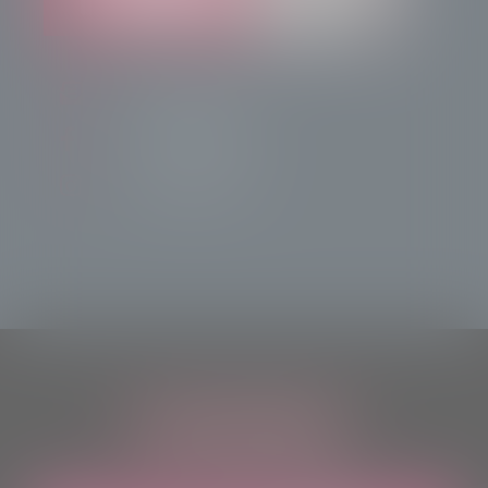
info@radiotsn.tv
Tele Sondrio News
TeleSondrioNews
ASCOLTACI OVUNQUE