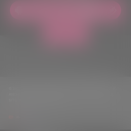
© 2021 TUTTI I DIRITTI RISERVATI. VIETATA LA RIPRODUZIONE,
ANCHE PARZIALE, DEI TESTI DELLE NOTIZIE PUBBLICATE SUL
SITO, SENZA CITARNE LA FONTE