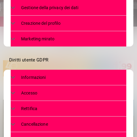
Gestione della privacy dei dati
Creazione del profilo
share
email
Marketing mirato
Diritti utente GDPR
Informazioni
Accesso
Rettifica
Cancellazione