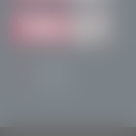
info@radiotsn.tv
Tele Sondrio News
TeleSondrioNews