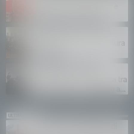
Alessandro Gianetti: non è
sopravvissuto alle gravi
ustioni
Polizia di Stato, 16 nuovi
agenti in prova alla Questura
di Sondrio
LeAltreNote 2026, tre
appuntamenti in Valtellina tra
musica, teatro e omaggio a
San Francesco
ULTIMI VIDEO
Gordona, una settimana di