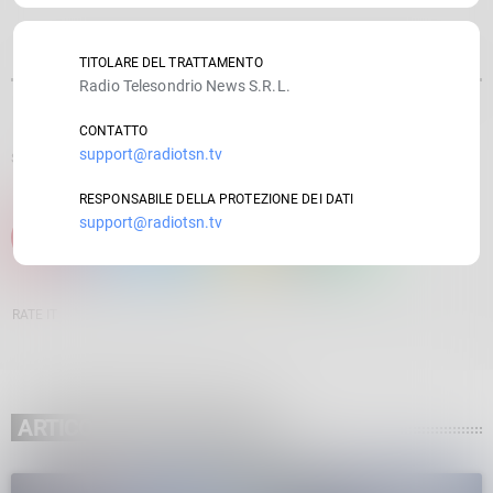
TITOLARE DEL TRATTAMENTO
Radio Telesondrio News S.R.L.
CONTATTO
support@radiotsn.tv
SCRITTO DA:
GIULIANO PADRONI
RESPONSABILE DELLA PROTEZIONE DEI DATI
support@radiotsn.tv
email
RATE IT
ARTICOLO PRECEDENTE