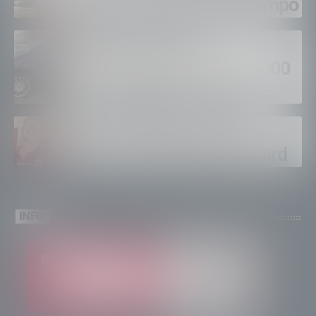
fuoco, si spera nel maltempo
Sondrio, furti nei
supermercati per oltre 3000
euro, foglio di via per un
ventinovenne
Calici Valtellina, Sondrio
brinda a un’estate da record
INFO