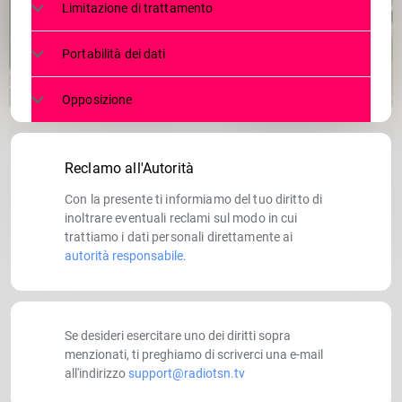
Limitazione di trattamento
Portabilità dei dati
Opposizione
Via libera, dalla Giunta di Regione Lombardia, 
Reclamo all'Autorità
"Complessivamente - dice l'assessore Sertori - 
Con la presente ti informiamo del tuo diritto di
inoltrare eventuali reclami sul modo in cui
"Con questa delibera - sottolinea l'assessore S
trattiamo i dati personali direttamente ai
autorità responsabile
.
Se desideri esercitare uno dei diritti sopra
menzionati, ti preghiamo di scriverci una e-mail
all'indirizzo
support@radiotsn.tv