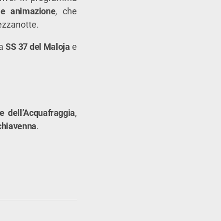
o e animazione
, che
ezzanotte.
la
SS 37 del Maloja
e
e dell’Acquafraggia
,
lchiavenna
.