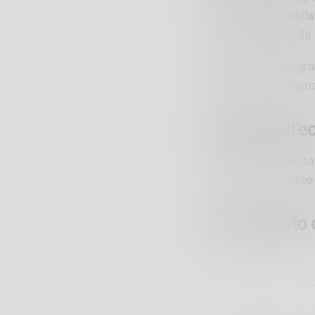
anche
eventi colla
culmineranno nella
Servizio navetta gra
sulle strade comuna
Un trofeo d’e
Il vincitore della 
ricevendo un
trofeo 
Il commento 