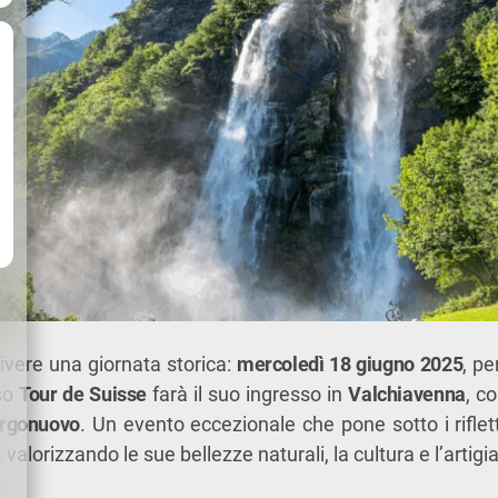
ivere una giornata storica:
mercoledì 18 giugno 2025
, pe
oso
Tour de Suisse
farà il suo ingresso in
Valchiavenna
, c
orgonuovo
. Un evento eccezionale che pone sotto i riflett
, valorizzando le sue bellezze naturali, la cultura e l’artigi