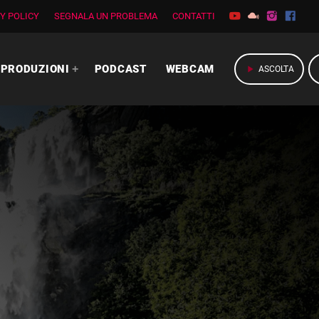
Y POLICY
SEGNALA UN PROBLEMA
CONTATTI
PRODUZIONI
PODCAST
WEBCAM
play_arrow
ASCOLTA