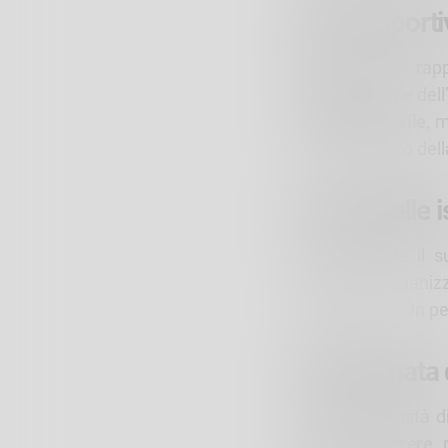
Evento sporti
Questa tappa rapp
Valchiavenna
e dell
Protezione Civile
, 
coordinamento del
Il ruolo delle 
Fondamentale il s
sostenuto l’organiz
dell’iniziativa. Un 
Una giornata d
L’intera comunità d
bandiere svizzere
,