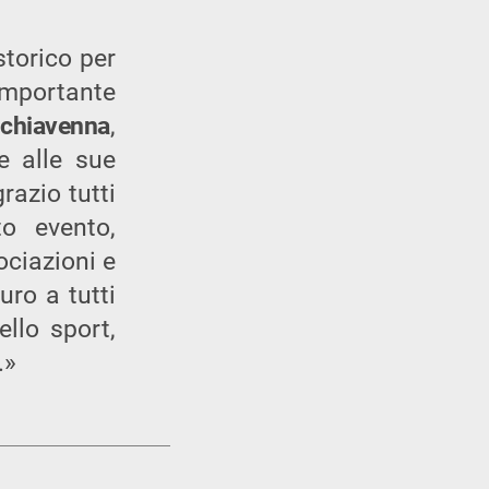
storico per
importante
alchiavenna
,
e alle sue
razio tutti
o evento,
ociazioni e
uro a tutti
ello sport,
.»