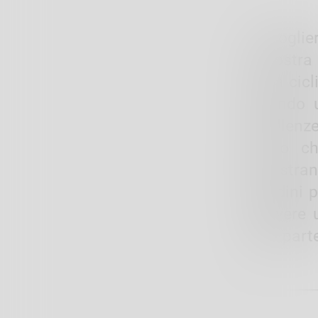
«Accoglier
la nostra
corsa cicl
offrendo 
eccellenze
coloro c
dimostrand
cittadini 
di vivere 
della part