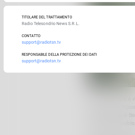
TITOLARE DEL TRATTAMENTO
Radio Telesondrio News S.R.L.
CONTATTO
support@radiotsn.tv
RESPONSABILE DELLA PROTEZIONE DEI DATI
support@radiotsn.tv
Piuro
si prepara a v
tappa del prestigi
Chiesa Nuova di B
provincia di Sondrio