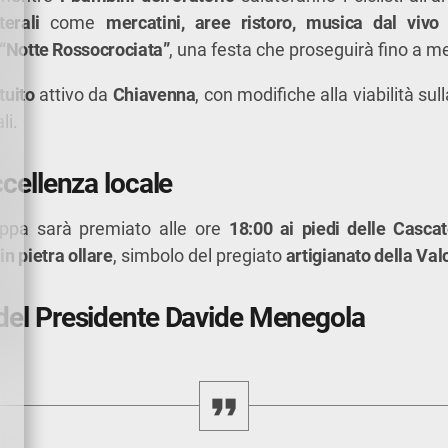
terali
come
mercatini, aree ristoro, musica dal viv
“Notte Rossocrociata”
, una festa che proseguirà fino a m
tuito
attivo da
Chiavenna
, con modifiche alla viabilità sul
li.
ccellenza locale
tappa sarà premiato alle ore
18:00 ai piedi delle Cascat
in pietra ollare
, simbolo del pregiato
artigianato della Va
del Presidente Davide Menegola