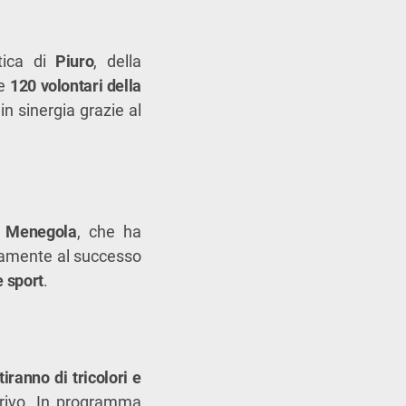
tica di
Piuro
, della
re
120 volontari della
in sinergia grazie al
e Menegola
, che ha
ivamente al successo
 e sport
.
tiranno di tricolori e
arrivo. In programma