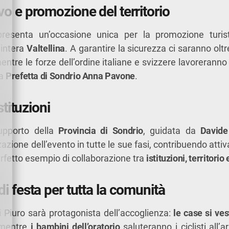
vo e promozione del territorio
resenta un’occasione unica per la promozione turis
’intera
Valtellina
. A garantire la sicurezza ci saranno olt
mentre le forze dell’ordine italiane e svizzere lavoreranno 
la
Prefetta di Sondrio Anna Pavone
.
istituzioni
upporto della
Provincia di Sondrio
, guidata da
David
zazione dell’evento in tutte le sue fasi, contribuendo att
perfetto esempio di collaborazione tra
istituzioni, territorio
i festa per tutta la comunità
i Piuro sarà protagonista dell’accoglienza:
le case si ves
 mentre
i bambini dell’oratorio
saluteranno i ciclisti all’