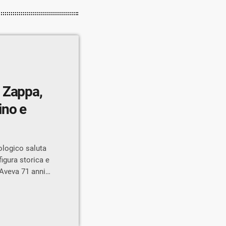
 Zappa,
ino e
ologico saluta
gura storica e
 Aveva 71 anni
co di
a sua vita è
l servizio del
 centinaia di