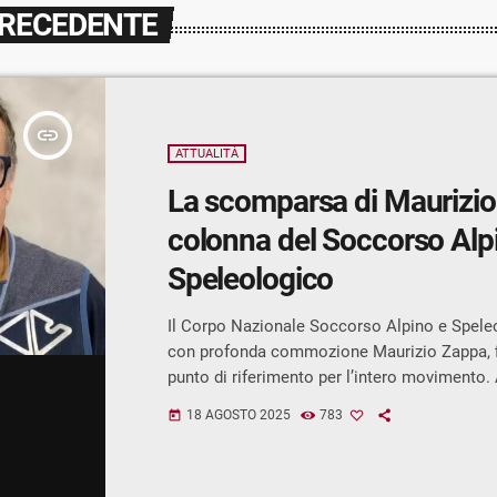
PRECEDENTE
insert_link
ATTUALITÀ
La scomparsa di Maurizio
colonna del Soccorso Alp
Speleologico
Il Corpo Nazionale Soccorso Alpino e Spele
con profonda commozione Maurizio Zappa, fi
punto di riferimento per l’intero movimento.
ed era istruttore nazionale del CNSAS, tecni
18 AGOSTO 2025
783
today
elisoccorso, guida alpina e maestro di sci. L
stata interamente dedicata alla montagna e a
prossimo: per oltre mezzo secolo ha formato