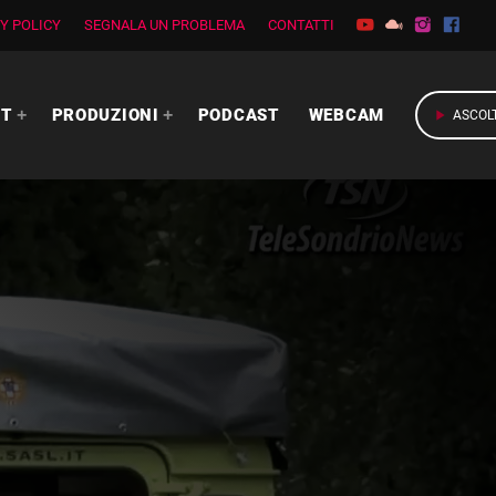
Y POLICY
SEGNALA UN PROBLEMA
CONTATTI
RT
PRODUZIONI
PODCAST
WEBCAM
play_arrow
ASCOL