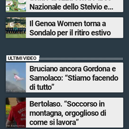
Nazionale dello Stelvio e
Bormio Tourism
Il Genoa Women torna a
Sondalo per il ritiro estivo
ULTIMI VIDEO
Bruciano ancora Gordona e
Samolaco: “Stiamo facendo
di tutto”
Bertolaso. “Soccorso in
montagna, orgoglioso di
come si lavora”