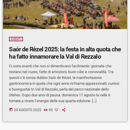
EVENTI
Saór de Rèzel 2025: la festa in alta quota che
ha fatto innamorare la Val di Rezzalo
Ci sono eventi che non si dimenticano facilmente: giornate che
restano nel cuore, fatte di emozioni, buon cibo e convivialità. Tra
questi c’è senza dubbio Saór de Rèzel, la manifestazione
gastronomica in quota che ogni anno richiama appassionati, curiosi
e buongustai In Val di Rezzalo, perla del parco nazionale dello
Stelvio. Dopo due anni di pausa, domenica 17 agosto la valle è
tornata a vivere l’energia della sua quarta edizione. […]
today
20 AGOSTO 2025
95