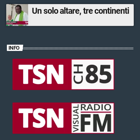
Un solo altare, tre continenti
INFO