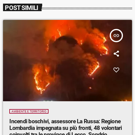
POST SIMILI
insert_link
AMBIENTE E TERRITORIO
Incendi boschivi, assessore La Russa: Regione
Lombardia impegnata su più fronti, 48 volontari
coinvolti tra le province di Lecco, Sondrio,