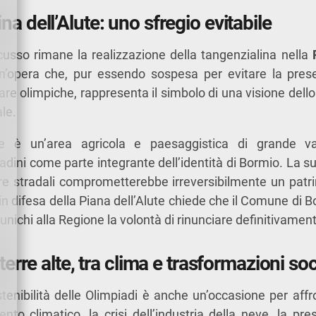
na dell’Alute: uno sfregio evitabile
scusso rimane la realizzazione della tangenzialina nella
n’opera che, pur essendo sospesa per evitare la pres
gare olimpiche, rappresenta il simbolo di una visione dell
ale.
te è un’area agricola e paesaggistica di grande va
tadini come parte integrante dell’identità di Bormio. La 
ture stradali comprometterebbe irreversibilmente un pat
in difesa della Piana dell’Alute chiede che il Comune di Bo
nichi alla Regione la volontà di rinunciare definitivament
 terre alte, tra clima e trasformazioni soc
ostenibilità delle Olimpiadi è anche un’occasione per aff
to climatico, la crisi dell’industria della neve, la pres