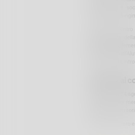
trasformazioni so
partecipate e lungim
Durante l’incontr
ambientalista, dell
Mountain Wilderne
della Piana dell’Al
L’incontro sarà intr
Un invito al 
L’incontro del 24 a
semplificazioni med
radicate nel territor
L’ingresso è libero e