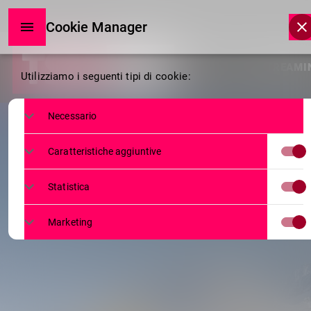
Cookie Manager
Cookie
HOME
LIVE STREAMI
Utilizziamo i seguenti tipi di cookie:
Manager
Necessario
Caratteristiche aggiuntive
Statistica
Marketing