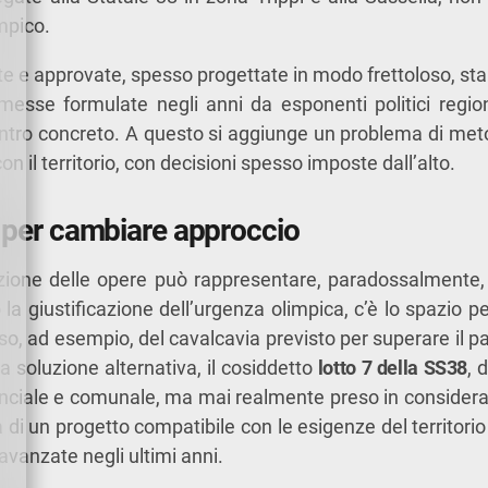
mpico.
te e approvate, spesso progettate in modo frettoloso, st
romesse formulate negli anni da esponenti politici regio
ontro concreto. A questo si aggiunge un problema di met
on il territorio, con decisioni spesso imposte dall’alto.
 per cambiare approccio
cuzione delle opere può rappresentare, paradossalmente,
a giustificazione dell’urgenza olimpica, c’è lo spazio pe
aso, ad esempio, del cavalcavia previsto per superare il pa
na soluzione alternativa, il cosiddetto
lotto 7 della SS38
, 
inciale e comunale, ma mai realmente preso in consider
a di un progetto compatibile con le esigenze del territor
 avanzate negli ultimi anni.