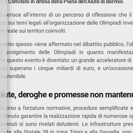
n il
Comitato in difesa della Piana dell’Alute di Bormio
.
nserisce all’interno di un percorso di riflessione che il
po sui temi legati all’organizzazione delle Olimpiadi Inve
o reale sui territori coinvolti.
anto spesso viene affermato nel dibattito pubblico, l’obi
o svolgimento delle Olimpiadi in quanto manifesta
 che questo evento è diventato: un grande acceleratore di
ggi superano i cinque miliardi di euro, e un’occasi
sostenibile.
iute, deroghe e promesse non manten
il ricorso a forzature normative, procedure semplificat
e dovuto garantire la realizzazione rapida di numerose ope
 ottenuti si sono rivelati deludenti. Le infrastrutture prev
legate alla Statale 38 in zona Trippi e alla Sassella, no