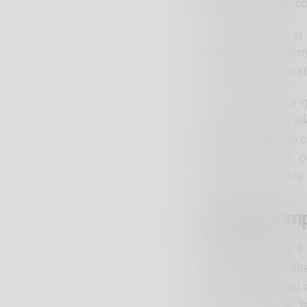
in collaborazione co
L’appuntamento si i
porta avanti da tem
2026 e al loro impatt
Contrariamente a qu
non è opporsi all
interrogarsi su ciò
investimenti che o
sviluppo realmente 
Opere incomp
Negli ultimi anni, 
straordinari avrebb
Tuttavia, i risultati
particolare quelle 