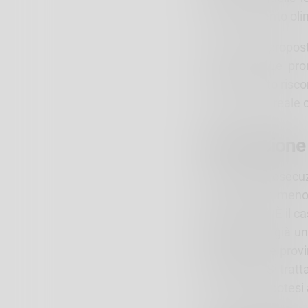
l’appuntamento oli
Le soluzioni propos
i loro limiti. Le p
hanno trovato risc
un confronto reale c
Un’occasione
Il ritardo nell’ese
che è venuta meno l
problematici. È il c
Trippi. Esiste già u
pianificazione prov
Lombardia. Si tratt
rispetto alle ipotesi