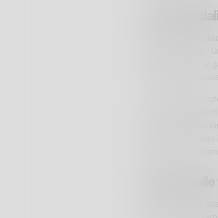
La tangenziali
L’intervento più di
porte di Bormio. U
visibile durante le 
dalla realtà territori
La Piana dell’Alu
riconosciuta dai cit
sede di infrastrut
questo, il Comitato 
già approvati e comu
Il futuro delle
Il dibattito sulla s
ampie. Il cambiamen