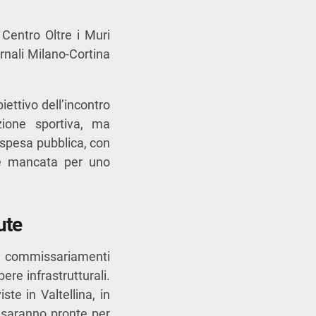
 Centro Oltre i Muri
rnali Milano-Cortina
ettivo dell’incontro
zione sportiva, ma
 spesa pubblica, con
one mancata per uno
ute
e e commissariamenti
re infrastrutturali.
iste in Valtellina, in
n saranno pronte per