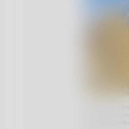
Domenica 24 agosto
Confinale 10 a Bormi
infranta – La verità