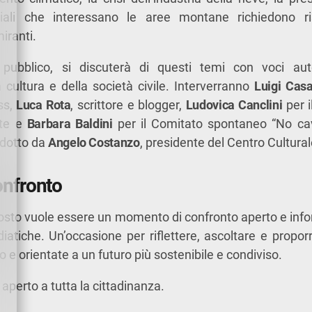
ciali che interessano le aree montane richiedono r
iranti.
o pubblico, si discuterà di questi temi con voci au
a cultura e della società civile. Interverranno
Luigi Cas
ss,
Luca Rota
, scrittore e blogger,
Ludovica Canclini
per i
ute e
Barbara Baldini
per il Comitato spontaneo “No cava
odotto da
Angelo Costanzo
, presidente del Centro Culturale
confronto
gosto vuole essere un momento di confronto aperto e info
iatiche. Un’occasione per riflettere, ascoltare e proporr
io e orientate a un futuro più sostenibile e condiviso.
 aperto a tutta la cittadinanza.