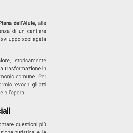
Piana dell’Alute
, alle
enza di un cantiere
o sviluppo scollegata
lore, storicamente
sua trasformazione in
rimonio comune. Per
rmio revochi gli atti
e all’opera.
iali
rontare questioni più
sione turistica e le