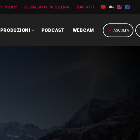
Y POLICY
SEGNALA UN PROBLEMA
CONTATTI
PRODUZIONI
PODCAST
WEBCAM
play_arrow
ASCOLTA