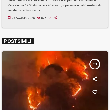
dell’ordine, sono stati arrestati. Il furto al supermercato Carrefour
Verso le ore 12:00 di martedì 26 agosto, il personale del Carrefour di
via Merizzi a Sondrio ha […]
today
28 AGOSTO 2025
875
POST SIMILI
insert_link