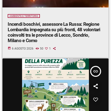
AMBIENTE E TERRITORIO
Incendi boschivi, assessore La Russa: Regione
Lombardia impegnata su più fronti, 48 volontari
coinvolti tra le province di Lecco, Sondrio,
Milano e Como
today
6 AGOSTO 2026
50
1
insert_link