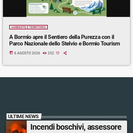
AMBIENTE E TERRITORIO
A Bormio apre il Sentiero della Purezza con il
Parco Nazionale dello Stelvio e Bormio Tourism
today
6 AGOSTO 2026
252
ULTIME NEWS
Incendi boschivi, assessore