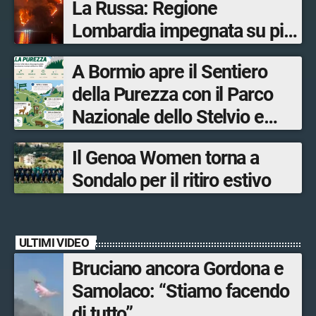
La Russa: Regione
Lombardia impegnata su più
fronti, 48 volontari coinvolti
A Bormio apre il Sentiero
tra le province di Lecco,
della Purezza con il Parco
Sondrio, Milano e Como
Nazionale dello Stelvio e
Bormio Tourism
Il Genoa Women torna a
Sondalo per il ritiro estivo
ULTIMI VIDEO
Bruciano ancora Gordona e
Samolaco: “Stiamo facendo
di tutto”