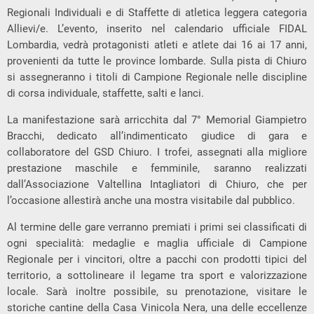
Regionali Individuali e di Staffette di atletica leggera categoria
Allievi/e. L’evento, inserito nel calendario ufficiale FIDAL
Lombardia, vedrà protagonisti atleti e atlete dai 16 ai 17 anni,
provenienti da tutte le province lombarde. Sulla pista di Chiuro
si assegneranno i titoli di Campione Regionale nelle discipline
di corsa individuale, staffette, salti e lanci.
La manifestazione sarà arricchita dal 7° Memorial Giampietro
Bracchi, dedicato all’indimenticato giudice di gara e
collaboratore del GSD Chiuro. I trofei, assegnati alla migliore
prestazione maschile e femminile, saranno realizzati
dall’Associazione Valtellina Intagliatori di Chiuro, che per
l’occasione allestirà anche una mostra visitabile dal pubblico.
Al termine delle gare verranno premiati i primi sei classificati di
ogni specialità: medaglie e maglia ufficiale di Campione
Regionale per i vincitori, oltre a pacchi con prodotti tipici del
territorio, a sottolineare il legame tra sport e valorizzazione
locale. Sarà inoltre possibile, su prenotazione, visitare le
storiche cantine della Casa Vinicola Nera, una delle eccellenze