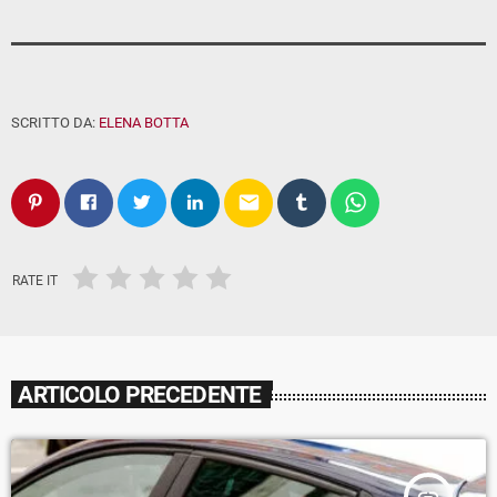
SCRITTO DA:
ELENA BOTTA
email
RATE IT
ARTICOLO PRECEDENTE