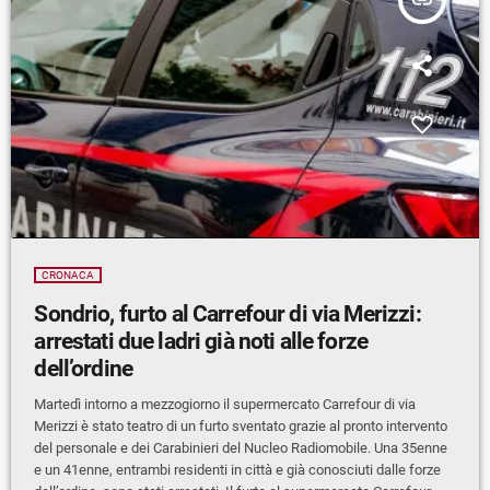
insert_link
CRONACA
Sondrio, furto al Carrefour di via Merizzi:
arrestati due ladri già noti alle forze
dell’ordine
Martedì intorno a mezzogiorno il supermercato Carrefour di via
Merizzi è stato teatro di un furto sventato grazie al pronto intervento
del personale e dei Carabinieri del Nucleo Radiomobile. Una 35enne
e un 41enne, entrambi residenti in città e già conosciuti dalle forze