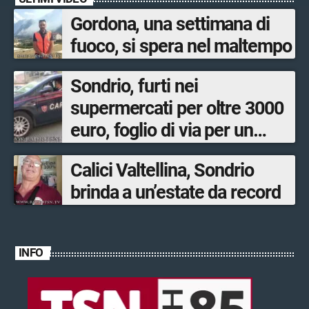
Gordona, una settimana di
fuoco, si spera nel maltempo
Sondrio, furti nei
supermercati per oltre 3000
euro, foglio di via per un
ventinovenne
Calici Valtellina, Sondrio
brinda a un’estate da record
INFO