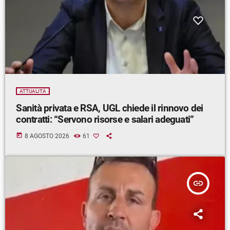
ATTUALITÀ
Sanità privata e RSA, UGL chiede il rinnovo dei
contratti: “Servono risorse e salari adeguati”
today
8 AGOSTO 2026
61
insert_link