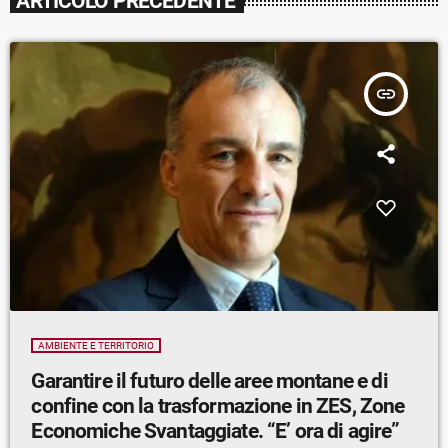
ARTICOLO PRECEDENTE
insert_link
AMBIENTE E TERRITORIO
Garantire il futuro delle aree montane e di
confine con la trasformazione in ZES, Zone
Economiche Svantaggiate. “E’ ora di agire”