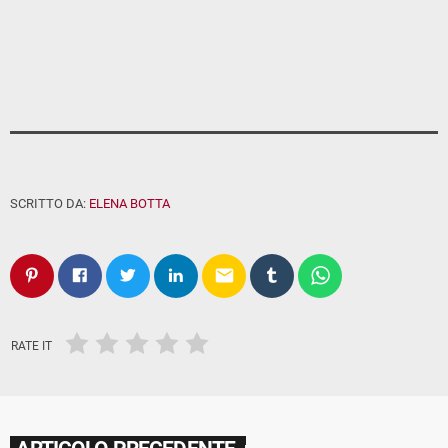
SCRITTO DA:
ELENA BOTTA
email
RATE IT