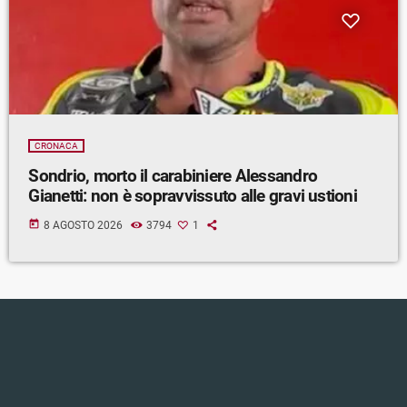
CRONACA
Sondrio, morto il carabiniere Alessandro
Gianetti: non è sopravvissuto alle gravi ustioni
today
8 AGOSTO 2026
3794
1