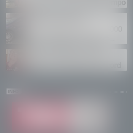
fuoco, si spera nel maltempo
Sondrio, furti nei
supermercati per oltre 3000
euro, foglio di via per un
ventinovenne
Calici Valtellina, Sondrio
brinda a un’estate da record
INFO