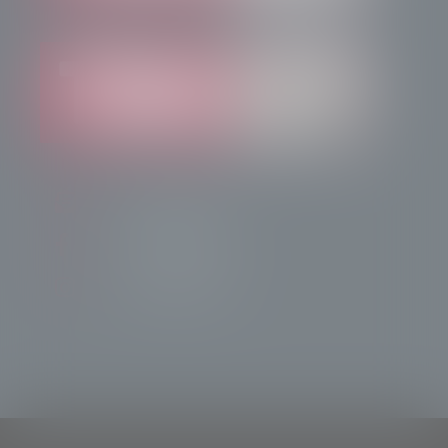
info@radiotsn.tv
Tele Sondrio News
TeleSondrioNews