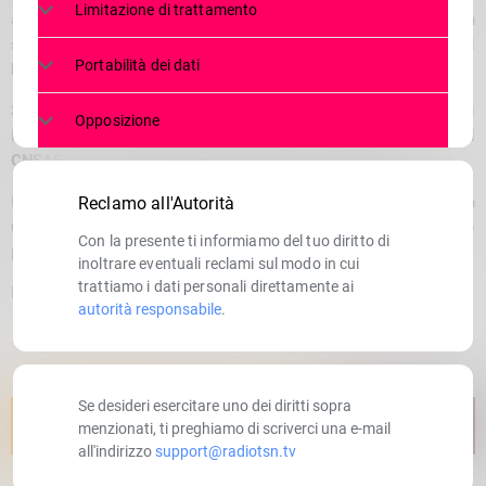
Limitazione di trattamento
attivato i soccorsi per un escursionista scivolato lungo un
sentiero a circa 784 metri di quota, nel territorio comunale di
Portabilità dei dati
Delebio
, in località baita di Mezzo.
Sul posto sono intervenuti sette tecnici della Stazione di
Opposizione
Morbegno, VII Delegazione Valtellina – Valchiavenna del
CNSAS – Corpo nazionale Soccorso alpino e speleologico
.
L’elisoccorso di
Sondrio di AREU – Agenzia regionale emergenza
Reclamo all'Autorità
urgenza
ha provveduto a recuperare l’infortunato, che è stato
Con la presente ti informiamo del tuo diritto di
poi trasportato in ospedale per le cure necessarie.
inoltrare eventuali reclami sul modo in cui
trattiamo i dati personali direttamente ai
Le operazioni di soccorso si sono concluse in tarda mattinata.
autorità responsabile
.
Se desideri esercitare uno dei diritti sopra
menzionati, ti preghiamo di scriverci una e-mail
all'indirizzo
support@radiotsn.tv