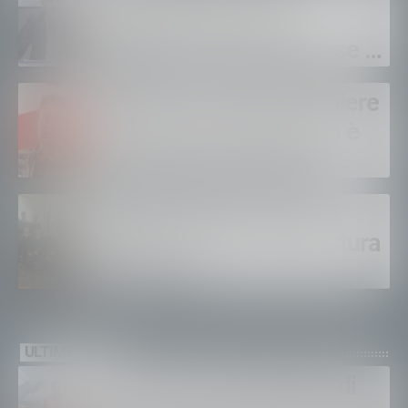
chiede il rinnovo dei
contratti: “Servono risorse e
salari adeguati”
Sondrio, morto il carabiniere
Alessandro Gianetti: non è
sopravvissuto alle gravi
ustioni
Polizia di Stato, 16 nuovi
agenti in prova alla Questura
di Sondrio
ULTIMI VIDEO
Gordona, una settimana di