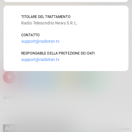
TITOLARE DEL TRATTAMENTO
Radio Telesondrio News S.R.L.
CONTATTO
support@radiotsn.tv
RESPONSABILE DELLA PROTEZIONE DEI DATI
SCRITTO DA:
ELENA BOTTA
support@radiotsn.tv
email
RATE IT
ARTICOLO PRECEDENTE