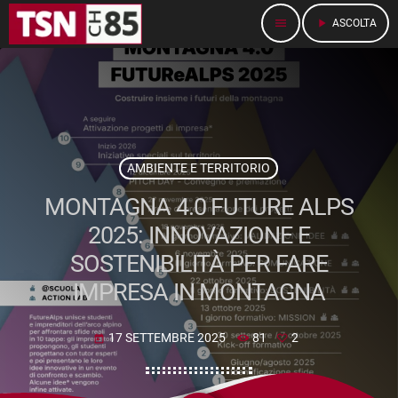
menu
play_arrow
ASCOLTA
AMBIENTE E TERRITORIO
MONTAGNA 4.0 FUTURE ALPS
2025: INNOVAZIONE E
SOSTENIBILITÀ PER FARE
IMPRESA IN MONTAGNA
17 SETTEMBRE 2025
81
2
today