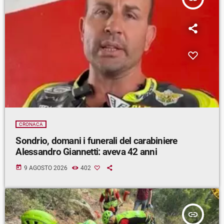
CRONACA
Sondrio, domani i funerali del carabiniere
Alessandro Giannetti: aveva 42 anni
today
9 AGOSTO 2026
402
insert_link