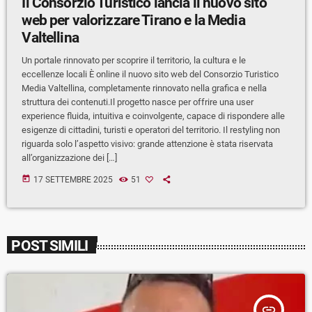
Il Consorzio Turistico lancia il nuovo sito
web per valorizzare Tirano e la Media
Valtellina
Un portale rinnovato per scoprire il territorio, la cultura e le
eccellenze locali È online il nuovo sito web del Consorzio Turistico
Media Valtellina, completamente rinnovato nella grafica e nella
struttura dei contenuti.Il progetto nasce per offrire una user
experience fluida, intuitiva e coinvolgente, capace di rispondere alle
esigenze di cittadini, turisti e operatori del territorio. Il restyling non
riguarda solo l’aspetto visivo: grande attenzione è stata riservata
all’organizzazione dei […]
today
17 SETTEMBRE 2025
51
POST SIMILI
insert_link