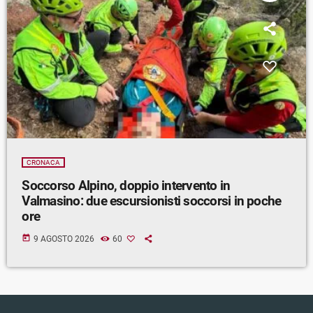
CRONACA
Soccorso Alpino, doppio intervento in
Valmasino: due escursionisti soccorsi in poche
ore
today
9 AGOSTO 2026
60