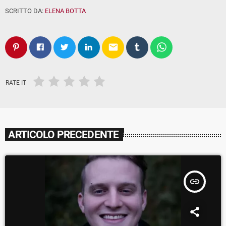
SCRITTO DA:
ELENA BOTTA
email
RATE IT
ARTICOLO PRECEDENTE
insert_link