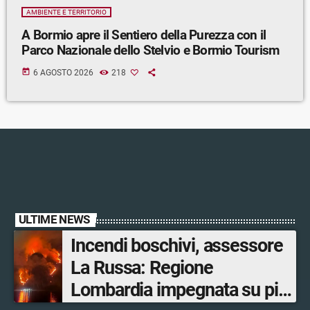
AMBIENTE E TERRITORIO
A Bormio apre il Sentiero della Purezza con il
Parco Nazionale dello Stelvio e Bormio Tourism
today
6 AGOSTO 2026
218
ULTIME NEWS
Incendi boschivi, assessore
La Russa: Regione
Lombardia impegnata su più