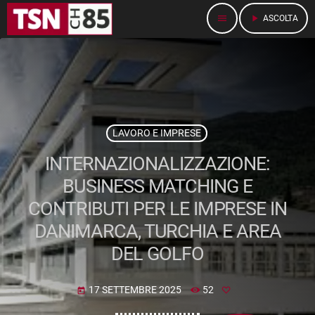
menu
play_arrow
ASCOLTA
LAVORO E IMPRESE
INTERNAZIONALIZZAZIONE:
BUSINESS MATCHING E
CONTRIBUTI PER LE IMPRESE IN
DANIMARCA, TURCHIA E AREA
DEL GOLFO
17 SETTEMBRE 2025
52
today