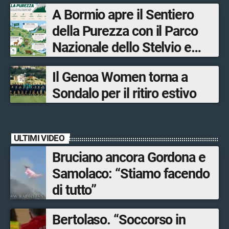
fronti, 48 volontari coinvolti
A Bormio apre il Sentiero
tra le province di Lecco,
della Purezza con il Parco
Sondrio, Milano e Como
Nazionale dello Stelvio e
Bormio Tourism
Il Genoa Women torna a
Sondalo per il ritiro estivo
ULTIMI VIDEO
Bruciano ancora Gordona e
Samolaco: “Stiamo facendo
di tutto”
Bertolaso. “Soccorso in