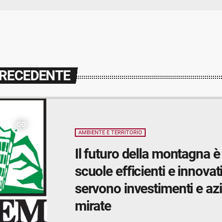
PRECEDENTE
insert_link
AMBIENTE E TERRITORIO
Il futuro della montagna è
scuole efficienti e innovat
servono investimenti e az
mirate