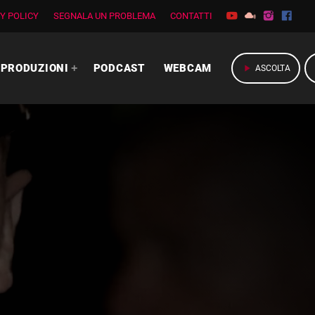
Y POLICY
SEGNALA UN PROBLEMA
CONTATTI
PRODUZIONI
PODCAST
WEBCAM
play_arrow
ASCOLTA