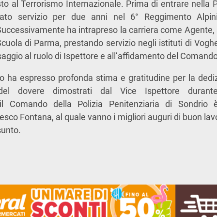
to al Terrorismo Internazionale. Prima di entrare nella Po
ato servizio per due anni nel 6° Reggimento Alpin
 Successivamente ha intrapreso la carriera come Agente, 
Scuola di Parma, prestando servizio negli istituti di Vog
saggio al ruolo di Ispettore e all’affidamento del Comando
io ha espresso profonda stima e gratitudine per la dediz
el dovere dimostrati dal Vice Ispettore durante
il Comando della Polizia Penitenziaria di Sondrio è
co Fontana, al quale vanno i migliori auguri di buon lavor
sunto.