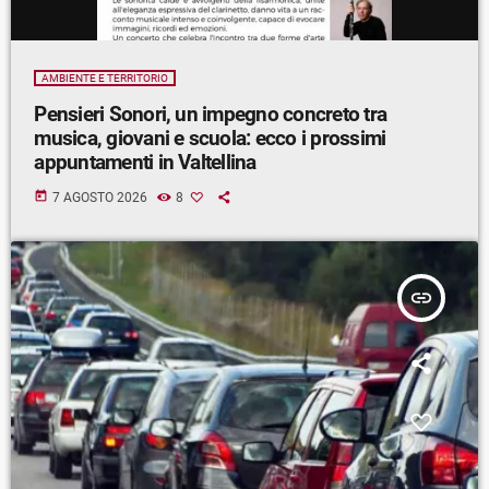
AMBIENTE E TERRITORIO
Pensieri Sonori, un impegno concreto tra
musica, giovani e scuola: ecco i prossimi
appuntamenti in Valtellina
today
7 AGOSTO 2026
8
insert_link