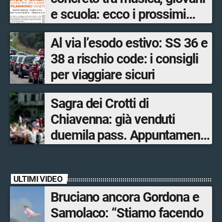
e scuola: ecco i prossimi
appuntamenti in Valtellina
Al via l’esodo estivo: SS 36 e
38 a rischio code: i consigli
per viaggiare sicuri
Sagra dei Crotti di
Chiavenna: già venduti
duemila pass. Appuntamento
il 5-6 e il 12-13 settembre.
ULTIMI VIDEO
Bruciano ancora Gordona e
Samolaco: “Stiamo facendo