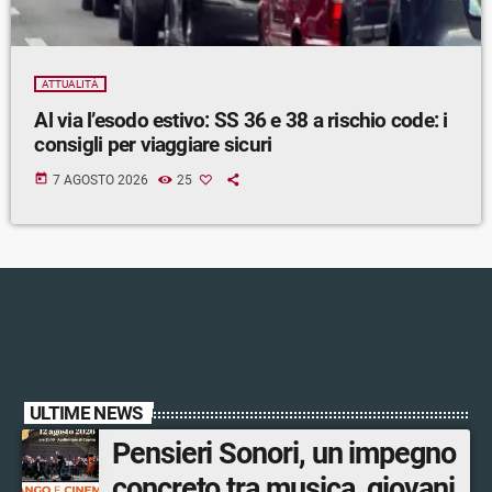
ATTUALITÀ
Al via l’esodo estivo: SS 36 e 38 a rischio code: i
consigli per viaggiare sicuri
today
7 AGOSTO 2026
25
ULTIME NEWS
Pensieri Sonori, un impegno
concreto tra musica, giovani