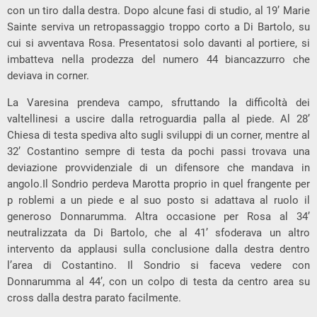
con un tiro dalla destra. Dopo alcune fasi di studio, al 19’ Marie
Sainte serviva un retropassaggio troppo corto a Di Bartolo, su
cui si avventava Rosa. Presentatosi solo davanti al portiere, si
imbatteva nella prodezza del numero 44 biancazzurro che
deviava in corner.
La Varesina prendeva campo, sfruttando la difficoltà dei
valtellinesi a uscire dalla retroguardia palla al piede. Al 28’
Chiesa di testa spediva alto sugli sviluppi di un corner, mentre al
32’ Costantino sempre di testa da pochi passi trovava una
deviazione provvidenziale di un difensore che mandava in
angolo.Il Sondrio perdeva Marotta proprio in quel frangente per
p roblemi a un piede e al suo posto si adattava al ruolo il
generoso Donnarumma. Altra occasione per Rosa al 34’
neutralizzata da Di Bartolo, che al 41’ sfoderava un altro
intervento da applausi sulla conclusione dalla destra dentro
l’area di Costantino. Il Sondrio si faceva vedere con
Donnarumma al 44’, con un colpo di testa da centro area su
cross dalla destra parato facilmente.