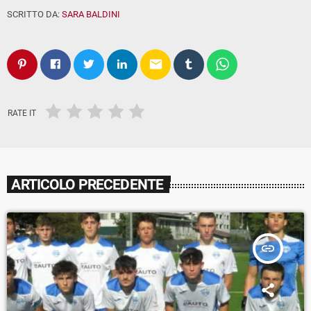
SCRITTO DA:
SARA BALDINI
email
RATE IT
ARTICOLO PRECEDENTE
insert_link