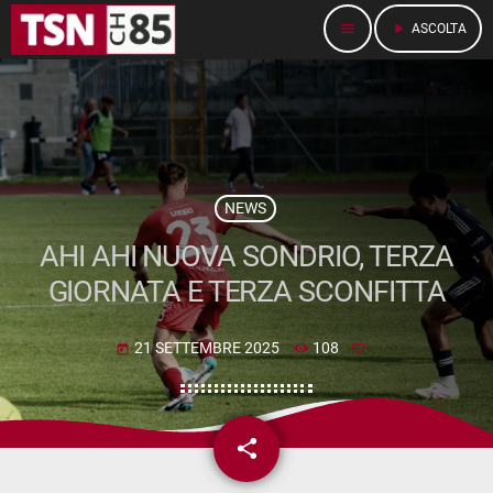
menu
play_arrow
ASCOLTA
NEWS
AHI AHI NUOVA SONDRIO, TERZA
GIORNATA E TERZA SCONFITTA
21 SETTEMBRE 2025
108
today
share
email