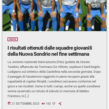
NEWS
I risultati ottenuti dalle squadre giovanili
della Nuova Sondrio nel fine settimana
La Juniores nazionale biancazzurra (foto) guidata da Cesare
Tarabini, affiancato da Tommaso De Vittorio, ospitava il Sant’Angelo
Lodigiano sul sintetico della Castellina nella seconda giornata. Dopo
il pareggio di Casatenovo raggiunto in pieno recupero grazie alla
caparbietà di capitan Rinaldi, i sondriesi cercavano conferme nel
gioco e nei risultati. Come in tutti i campi, anche su quello sondriese
veniva osservato un minuto di silenzio in memoria di Matteo
Franzoso, lo […]
today
21 SETTEMBRE 2025
163