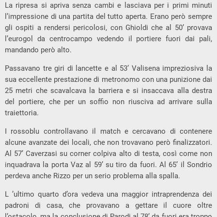
La ripresa si apriva senza cambi e lasciava per i primi minuti
l’impressione di una partita del tutto aperta. Erano però sempre
gli ospiti a rendersi pericolosi, con Ghioldi che al 50’ provava
l’eurogol da centrocampo vedendo il portiere fuori dai pali,
mandando però alto.
Passavano tre giri di lancette e al 53’ Valisena impreziosiva la
sua eccellente prestazione di metronomo con una punizione dai
25 metri che scavalcava la barriera e si insaccava alla destra
del portiere, che per un soffio non riusciva ad arrivare sulla
traiettoria.
I rossoblu controllavano il match e cercavano di contenere
alcune avanzate dei locali, che non trovavano però finalizzatori.
Al 57’ Caverzasi su corner colpiva alto di testa, così come non
inquadrava la porta Vaz al 59’ su tiro da fuori. Al 65’ il Sondrio
perdeva anche Rizzo per un serio problema alla spalla.
L ’ultimo quarto d’ora vedeva una maggior intraprendenza dei
padroni di casa, che provavano a gettare il cuore oltre
l’ostacolo, ma la conclusione di Parodi al 78’ da fuori era troppo