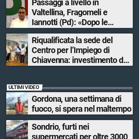
Passaggi a livello in
Valtellina, Fragomeli e
Iannotti (Pd): «Dopo le
Olimpiadi solo un terzo delle
Riqualificata la sede del
opere sostitutive sarà
Centro per l’Impiego di
ultimato entro il 2026»
Chiavenna: investimento da
quasi 250mila euro
ULTIMI VIDEO
Gordona, una settimana di
fuoco, si spera nel maltempo
Sondrio, furti nei
supermercati per oltre 3000