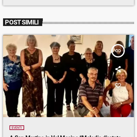
POST SIMILI
insert_link
EVENTI