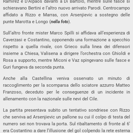
Ramirez e D’Alpaos davanti a Di Bartolo, mentre sulle fasce si
schieravano Bertini e l’altro nuovo arrivato Parodi. Centrocampo
affidato a Rizzo e Marras, con Arsenjievic a sostegno delle
punte Marotta e Longo (
nella foto
).
Sull’altro fronte mister Marco Spilli si affidava all’esperienza di
Caverzasi e Costantino, opponendo una formazione a specchio
rispetto a quella rivale, con Grieco sulla linea dei difensori
insieme a Chiesa, Valisena a dirigere l’orchestra con Ghioldi e
Rosa a supporto, mentre Miconi e Vaz spingevano sulle fasce e
Guri fungeva da seconda punta.
Anche alla Castellina veniva osservato un minuto di
raccoglimento per la scomparsa dello sciatore azzurro Matteo
Franzoso, deceduto per le conseguenze di un incidente in
allenamento con la nazionale sulle nevi del Cile.
La partita presentava subito un tentativo sondriese con Rizzo
che serviva ad Arsenjievic un pallone su cui il colpo di testa del
numero sei non trovava la porta. Sul ribaltamento di fronte al 6’
era Costantino a dare l’illusione del gol colpendo la rete esterna