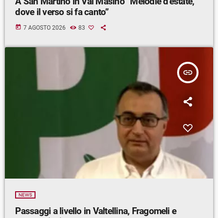
A San Martino in Val Masino “Melodie d’estate,
dove il verso si fa canto”
today
7 AGOSTO 2026
83
insert_link
NEWS
Passaggi a livello in Valtellina, Fragomeli e