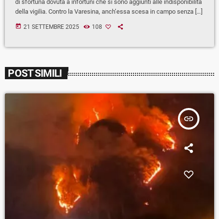
di sfortuna dovuta a infortuni che si sono aggiunti alle indisponibilità
della vigilia. Contro la Varesina, anch’essa scesa in campo senza […]
today
21 SETTEMBRE 2025
108
POST SIMILI
insert_link