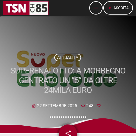
menu
play_arrow
ASCOLTA
ATTUALITÀ
SUPERENALOTTO: A MORBEGNO
CENTRATO UN “5” DA OLTRE
24MILA EURO
22 SETTEMBRE 2025
248
today
share
email