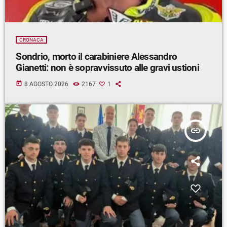
CRONACA
Sondrio, morto il carabiniere Alessandro
Gianetti: non è sopravvissuto alle gravi ustioni
today
8 AGOSTO 2026
2167
1
insert_link