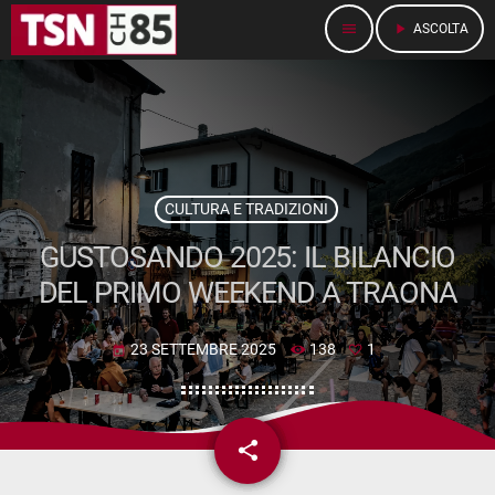
menu
play_arrow
ASCOLTA
CULTURA E TRADIZIONI
GUSTOSANDO 2025: IL BILANCIO
DEL PRIMO WEEKEND A TRAONA
23 SETTEMBRE 2025
138
1
today
share
email
1