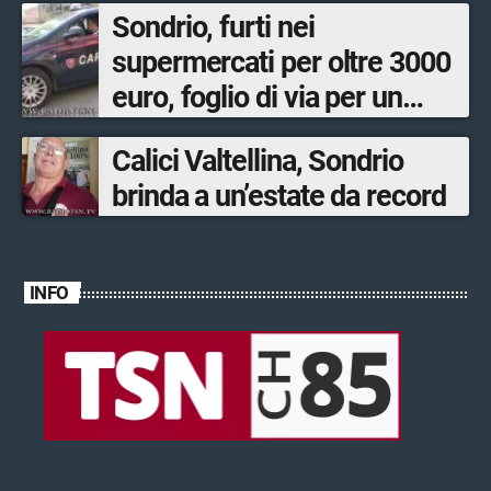
Sondrio, furti nei
supermercati per oltre 3000
euro, foglio di via per un
ventinovenne
Calici Valtellina, Sondrio
brinda a un’estate da record
INFO