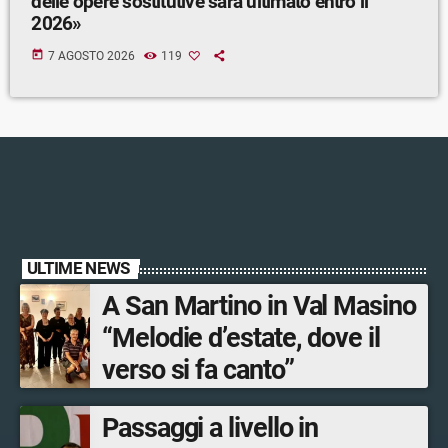
delle opere sostitutive sarà ultimato entro il
2026»
today
7 AGOSTO 2026
119
ULTIME NEWS
A San Martino in Val Masino
“Melodie d’estate, dove il
verso si fa canto”
Passaggi a livello in