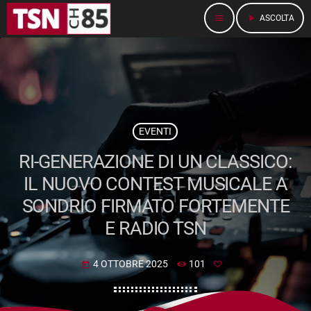
menu
play_arrow
ASCOLTA
EVENTI
RI-GENERAZIONE DI UN CLASSICO:
IL NUOVO CONTEST MUSICALE A
SONDRIO FIRMATO FORTEMENTE
E RADIO TSN
4 OTTOBRE 2025
101
today