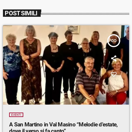
POST SIMILI
insert_link
EVENTI
A San Martino in Val Masino “Melodie d’estate,
dove il verso si fa canto”