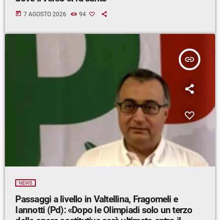
today
7 AGOSTO 2026
94
insert_link
NEWS
Passaggi a livello in Valtellina, Fragomeli e
Iannotti (Pd): «Dopo le Olimpiadi solo un terzo