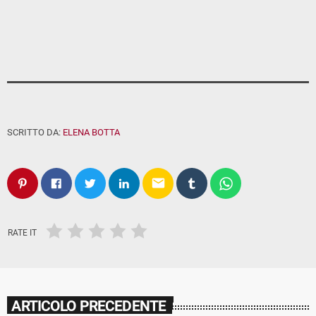
SCRITTO DA:
ELENA BOTTA
email
RATE IT
ARTICOLO PRECEDENTE