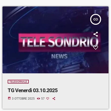
insert_link
TELEGIORNALE
TG Venerdì 03.10.2025
today
3 OTTOBRE 2025
57