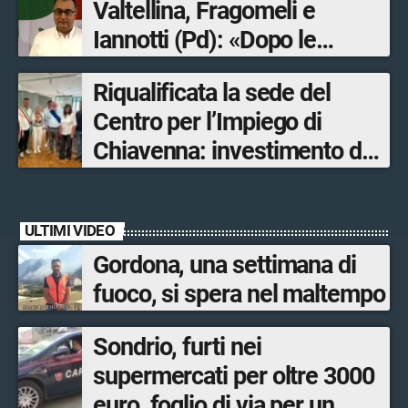
Valtellina, Fragomeli e
Iannotti (Pd): «Dopo le
Olimpiadi solo un terzo delle
Riqualificata la sede del
opere sostitutive sarà
Centro per l’Impiego di
ultimato entro il 2026»
Chiavenna: investimento da
quasi 250mila euro
ULTIMI VIDEO
Gordona, una settimana di
fuoco, si spera nel maltempo
Sondrio, furti nei
supermercati per oltre 3000
euro, foglio di via per un