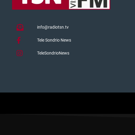
info@radiotsn.tv
Tele Sondrio News
TeleSondrioNews