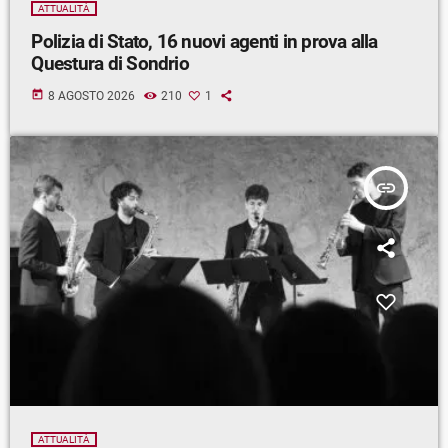
ATTUALITÀ
Polizia di Stato, 16 nuovi agenti in prova alla
Questura di Sondrio
today
8 AGOSTO 2026
210
1
insert_link
ATTUALITÀ