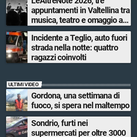
LeAltreNote 2026, tre
appuntamenti in Valtellina tra
musica, teatro e omaggio a
San Francesco
Incidente a Teglio, auto fuori
strada nella notte: quattro
ragazzi coinvolti
ULTIMI VIDEO
Gordona, una settimana di
fuoco, si spera nel maltempo
Sondrio, furti nei
supermercati per oltre 3000