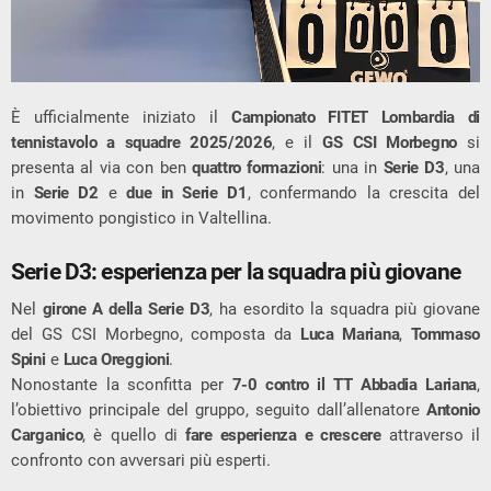
È ufficialmente iniziato il
Campionato FITET Lombardia di
tennistavolo a squadre 2025/2026
, e il
GS CSI Morbegno
si
presenta al via con ben
quattro formazioni
: una in
Serie D3
, una
in
Serie D2
e
due in Serie D1
, confermando la crescita del
movimento pongistico in Valtellina.
Serie D3: esperienza per la squadra più giovane
Nel
girone A della Serie D3
, ha esordito la squadra più giovane
del GS CSI Morbegno, composta da
Luca Mariana
,
Tommaso
Spini
e
Luca Oreggioni
.
Nonostante la sconfitta per
7-0 contro il TT Abbadia Lariana
,
l’obiettivo principale del gruppo, seguito dall’allenatore
Antonio
Carganico
, è quello di
fare esperienza e crescere
attraverso il
confronto con avversari più esperti.