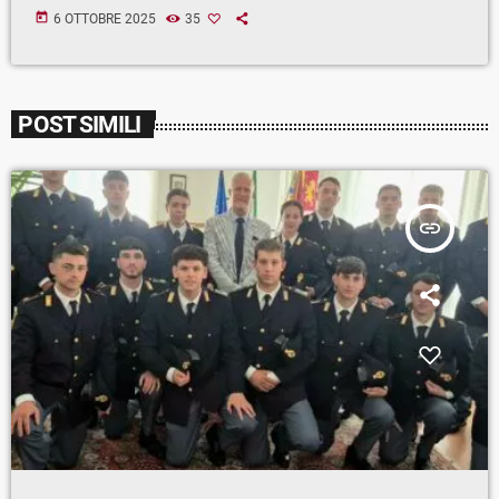
today
6 OTTOBRE 2025
35
POST SIMILI
insert_link