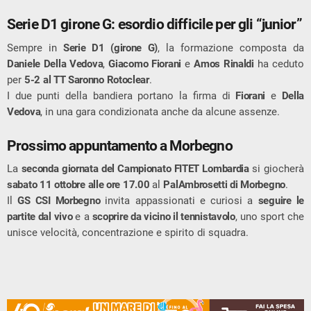
Serie D1 girone G: esordio difficile per gli “junior”
Sempre in
Serie D1 (girone G)
, la formazione composta da
Daniele Della Vedova
,
Giacomo Fiorani
e
Amos Rinaldi
ha ceduto
per
5-2 al TT Saronno Rotoclear
.
I due punti della bandiera portano la firma di
Fiorani
e
Della
Vedova
, in una gara condizionata anche da alcune assenze.
Prossimo appuntamento a Morbegno
La
seconda giornata del Campionato FITET Lombardia
si giocherà
sabato 11 ottobre alle ore 17.00
al
PalAmbrosetti di Morbegno
.
Il
GS CSI Morbegno
invita appassionati e curiosi a
seguire le
partite dal vivo
e a
scoprire da vicino il tennistavolo
, uno sport che
unisce velocità, concentrazione e spirito di squadra.