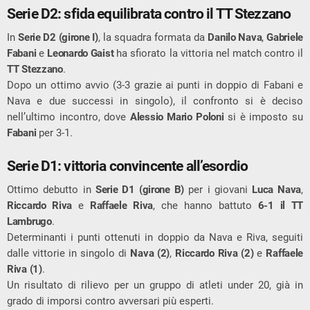
Serie D2: sfida equilibrata contro il TT Stezzano
In
Serie D2 (girone I)
, la squadra formata da
Danilo Nava
,
Gabriele
Fabani
e
Leonardo Gaist
ha sfiorato la vittoria nel match contro il
TT Stezzano
.
Dopo un ottimo avvio (3-3 grazie ai punti in doppio di Fabani e
Nava e due successi in singolo), il confronto si è deciso
nell’ultimo incontro, dove
Alessio Mario Poloni
si è imposto su
Fabani
per 3-1.
Serie D1: vittoria convincente all’esordio
Ottimo debutto in
Serie D1 (girone B)
per i giovani
Luca Nava
,
Riccardo Riva
e
Raffaele Riva
, che hanno battuto
6-1 il TT
Lambrugo
.
Determinanti i punti ottenuti in doppio da Nava e Riva, seguiti
dalle vittorie in singolo di
Nava (2)
,
Riccardo Riva (2)
e
Raffaele
Riva (1)
.
Un risultato di rilievo per un gruppo di atleti under 20, già in
grado di imporsi contro avversari più esperti.