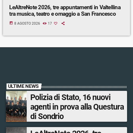
LeAltreNote 2026, tre appuntamenti in Valtellina
tra musica, teatro e omaggio a San Francesco
today
8 AGOSTO 2026
17
ULTIME NEWS
Polizia di Stato, 16 nuovi
agenti in prova alla Questura
di Sondrio