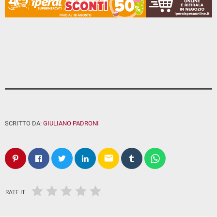
SCRITTO DA:
GIULIANO PADRONI
email
RATE IT