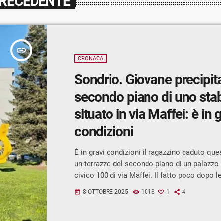
PRECEDENTE
insert_link
CRONACA
Sondrio. Giovane precipit
secondo piano di uno stab
situato in via Maffei: è in 
condizioni
È in gravi condizioni il ragazzino caduto que
un terrazzo del secondo piano di un palazzo 
civico 100 di via Maffei. Il fatto poco dopo le
luogo sono prontamente intervenuti un’ambu
8 OTTOBRE 2025
1018
1
4
today
assieme ad un elicottero e alle Forze dell’Or
chiarire le cause dell’accaduto, sulle quali i
agenti della Polizia. Il giovane è stato traspo