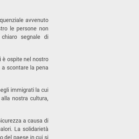
inquenziale avvenuto
ostro le persone non
 chiaro segnale di
 è ospite nel nostro
e a scontare la pena
egli immigrati la cui
lla nostra cultura,
nsicurezza a causa di
lori. La solidarietà
 del paese in cui si