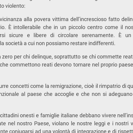
to violento:
icinanza alla povera vittima dell’increscioso fatto del
rio. È intollerabile che in un piccolo centro come il n
rsi sicure e libere di circolare serenamente. È un
a società a cui non possiamo restare indifferenti.
 zero per chi delinque, soprattutto se chi commette reati
i che commettono reati devono tornare nel proprio paes
rre concetti come la remigrazione, cioè il rimpatrio di qu
nzionale al paese che accoglie e che non si adeguano a
cittadini onesti e famiglie italiane debbano vivere nell’i
te nel nostro Paese, violano le nostre leggi e i nostri va
e coniugarsi ad una volontà di integrazione e di rispetto