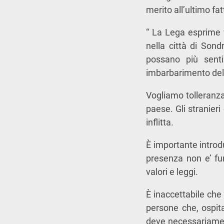
merito all’ultimo fat
“ La Lega esprime v
nella città di Sond
possano più senti
imbarbarimento dell
Vogliamo tolleranza
paese. Gli stranier
inflitta.
È importante introdu
presenza non e’ fu
valori e leggi.
È inaccettabile che 
persone che, ospita
deve necessariament