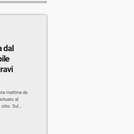
a dal
ile
gravi
sta mattina da
situato al
 otto. Sul
lanza di AREU,
dine. Da
ndagano gli
rtato