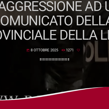
 AGGRESSIONE AD 
 COMUNICATO DELL
VINCIALE DELLA 
8 OTTOBRE 2025
1271
today