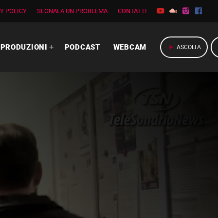
Y POLICY
SEGNALA UN PROBLEMA
CONTATTI
PRODUZIONI
PODCAST
WEBCAM
play_arrow
ASCOLTA