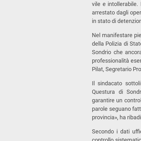
vile e intollerabil
arrestato dagli ope
in stato di detenzio
Nel manifestare pie
della Polizia di Sta
Sondrio che ancora
professionalità ese
Pilat, Segretario Pr
Il sindacato sotto
Questura di Sondr
garantire un control
parole seguano fatti
provincia», ha ribadi
Secondo i dati uffi
controllo sistematic