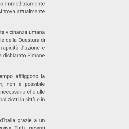
stato immediatamente
i trova attualmente
reta vicinanza umana
ale della Questura di
rapidità d’azione e
ha dichiarato Simone
tempo affliggono la
i, non è possibile
È necessario che alle
iziotti in città e in
d’Italia grazie a un
sive. Tutti i recenti