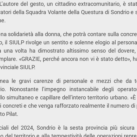
e. L’autore del gesto, un cittadino extracomunitario, è 
ratori della Squadra Volante della
Questura di Sondrio
e s
ne.
na solidarietà alla donna, che potrà contare sulla conc
to, il SIULP rivolge un sentito e solenne elogio al person
 una volta ha dimostrato altissimo senso del dovere, 
mplare. «GRAZIE, perché ancora non vi è stato detto», 
ovinciale SIULP.
linea le gravi carenze di personale e mezzi che da 
io. Nonostante l’impegno instancabile degli operator
lo simultaneo e capillare dell’intero territorio urbano. «
 concreti e che venga rafforzato realmente il numero di pol
to Pilat.
ciali del 2024, Sondrio è la sesta provincia più sicura 
o del territorio e alla tempestività delle operazioni repres