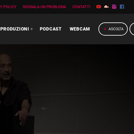
Y POLICY
SEGNALA UN PROBLEMA
CONTATTI
PRODUZIONI
PODCAST
WEBCAM
play_arrow
ASCOLTA