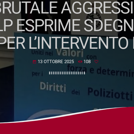
BRUTALE AGGRESS
ULP ESPRIME SDEGN
 PER L’INTERVENT
13 OTTOBRE 2025
108
today