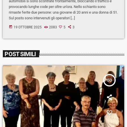
automobili si sono scontrate frontalmente, bloccando il traffico e
provocando lunghe code per oltre un’ora. Nello schianto sono
rimaste ferite due persone: una giovane di 20 anni e una donna di 51.
Sul posto sono intervenuti gli operatori […]
today
19 OTTOBRE 2025
2083
5
3
POST SIMILI
insert_link