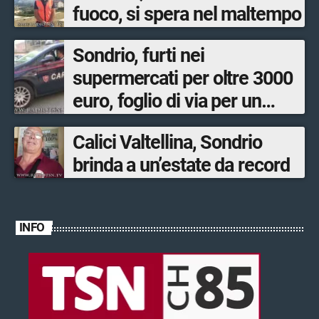
fuoco, si spera nel maltempo
Sondrio, furti nei
supermercati per oltre 3000
euro, foglio di via per un
ventinovenne
Calici Valtellina, Sondrio
brinda a un’estate da record
INFO