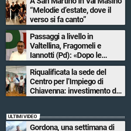
A San Martino in Val Masino
“Melodie d’estate, dove il
verso si fa canto”
Passaggi a livello in
Valtellina, Fragomeli e
Iannotti (Pd): «Dopo le
Olimpiadi solo un terzo delle
Riqualificata la sede del
opere sostitutive sarà
Centro per l’Impiego di
ultimato entro il 2026»
Chiavenna: investimento da
quasi 250mila euro
ULTIMI VIDEO
Gordona, una settimana di