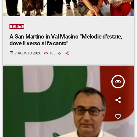
EVENTI
A San Martino in Val Masino “Melodie d’estate,
dove il verso si fa canto”
today
7 AGOSTO 2026
100
insert_link