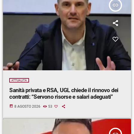
insert_link
ATTUALITÀ
Sanità privata e RSA, UGL chiede il rinnovo dei
contratti: “Servono risorse e salari adeguati”
today
8 AGOSTO 2026
53